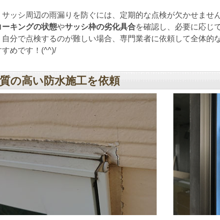
サッシ周辺の雨漏りを防ぐには、定期的な点検が欠かせません
コーキングの状態
や
サッシ枠の劣化具合
を確認し、必要に応じ
自分で点検するのが難しい場合、専門業者に依頼して全体的な
すめです！(^^)/
質の高い防水施工を依頼