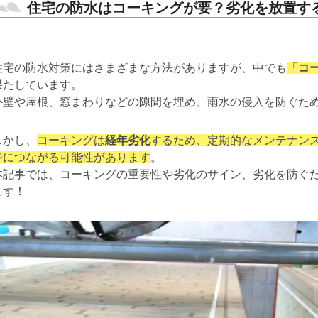
住宅の防水はコーキングが要？劣化を放置す
住宅の防水対策にはさまざまな方法がありますが、中でも
「
コ
果たしています。
外壁や屋根、窓まわりなどの隙間を埋め、雨水の侵入を防ぐた
しかし、
コーキングは
経年劣化
するため、定期的なメンテナン
ジにつながる可能性があります
。
本記事では、コーキングの重要性や劣化のサイン、劣化を防ぐ
ます！