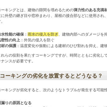
コーキングとは、建物の隙間を埋めるための
弾力性のある充填
主に外壁の継ぎ目や窓枠まわり、屋根の接合部などに使用され
す。
防水性能の確保
：
雨水の侵入を防ぎ
、建物内部へのダメージを
気密性の向上
：外気の侵入を防ぐ
建材の保護
：温度変化や振動による建材のひび割れを抑え、建
これらの役割を果たすコーキングですが、時間とともに劣化し
テナンスが必要です。
コーキングの劣化を放置するとどうなる？
コーキングが劣化すると、次のようなトラブルが発生する可能
雨漏りの原因となる