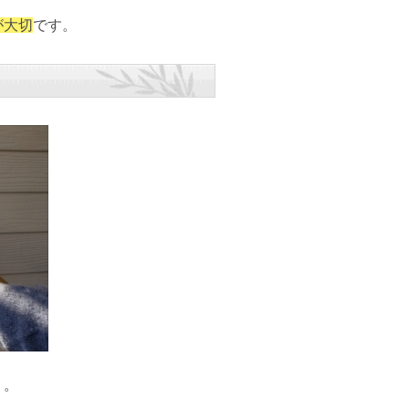
が大切
です。
う。