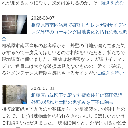
れが見えるようになり、洗えば落ちるのか、そ
...続きを読む
2026-08-07
相模原市南区当麻で確認したレンガ調サイディ
ング外壁のコーキング目地劣化と汚れの現地調
査
相模原市南区当麻のお客様から、外壁の目地が傷んできた気
がするので一度見てほしいとのご相談をいただき、私たちで
現地調査に伺いました。 建物はお洒落なレンガ調サイディン
グで、遠目には大きな破損は見えないものの、近くで確認す
るとメンテナンス時期を感じさせるサインがい
...続きを読む
2026-07-31
相模原市緑区下九沢で外壁塗装前に高圧洗浄、
外壁の汚れと土間の黒ずみを丁寧に除去
相模原市緑区下九沢のお客様から、外壁塗装をご検討中との
ことで、まずは建物全体の汚れをきれいにしてほしいという
ご相談をいただきました。 現地に伺うと、外壁は明るい色合