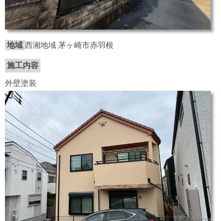
地域
西湘地域 茅ヶ崎市赤羽根
施工内容
外壁塗装