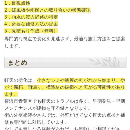
1．目視点検
2．破風板や雨樋との取り合いの状態確認
3．雨水の浸入経路の特定
4．必要な補修方法の提案
5．見積もり作成（無料）
専門的な視点で劣化を見逃さず、最適な施工方法をご提案
します。
まとめ
軒天の劣化は、
小さなシミや塗膜の剥がれから始まり、や
がて腐朽、雨漏り、構造材の破損へと広がる可能性があり
ます。
横浜市青葉区でも軒天のトラブルは多く、早期発見・早期
メンテナンスが建物を守る鍵となります。
街の外壁塗装やさんでは、外壁だけでなく軒天の点検と補
修も専門的に対応しています。
少しでも気になる症状があれば、お気軽にご相談くださ