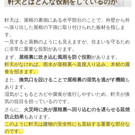
軒天とはどんな役割をしているのか
軒天は、屋根の裏側にある水平部分のことで、外壁から外
へ張り出した屋根の下側に取り付けられた板材を指しま
す。
一見すると装飾のようにも見えますが、住まいを守るため
に非常に重要な役割があります。
まず、
屋根裏に吹き込む風雨を防ぐ役割
があります。
軒天がなければ、雨水が屋根裏へ直接入り込み、木材の腐
食を招きます。
また、
換気口を設けることで屋根裏の湿気を逃がす機能
も
あります。
湿気がこもるとカビや腐食が進行しやすいため、軒天が換
気の役目を担っているのです。
さらに、
火災時に炎が屋根裏へ回り込むのを遅らせる延焼
防止効果
もあります。
このように軒天は建物の安全性にも直結する重要な部分な
のです。