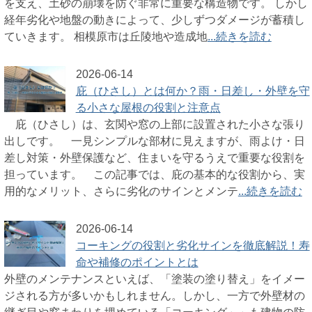
を支え、土砂の崩壊を防ぐ非常に重要な構造物です。 しかし
経年劣化や地盤の動きによって、少しずつダメージが蓄積し
ていきます。 相模原市は丘陵地や造成地
...続きを読む
2026-06-14
庇（ひさし）とは何か？雨・日差し・外壁を守
る小さな屋根の役割と注意点
庇（ひさし）は、玄関や窓の上部に設置された小さな張り
出しです。 一見シンプルな部材に見えますが、雨よけ・日
差し対策・外壁保護など、住まいを守るうえで重要な役割を
担っています。 この記事では、庇の基本的な役割から、実
用的なメリット、さらに劣化のサインとメンテ
...続きを読む
2026-06-14
コーキングの役割と劣化サインを徹底解説！寿
命や補修のポイントとは
外壁のメンテナンスといえば、「塗装の塗り替え」をイメー
ジされる方が多いかもしれません。しかし、一方で外壁材の