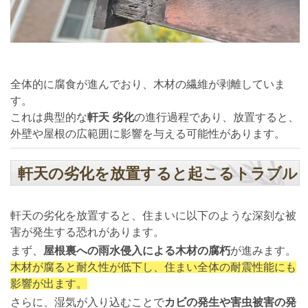
全体的に腐食が進んでおり、木材の繊維が剥離していま
す。
これは典型的な
軒天 劣化
の進行過程であり、放置すると、
外壁や屋根の広範囲に影響を与える可能性があります。
軒天の劣化を放置すると起こるトラブル
軒天の劣化を放置すると、住まいに以下のような深刻な被
害が発生する恐れがあります。
まず、
屋根裏への雨水侵入による木材の腐朽
が進みます。
木材が腐ると耐久性が低下し、住まい全体の耐震性能にも
影響が出ます。
さらに、湿気が入り込むことで
カビの発生や害虫被害の発