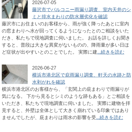
2026-07-05
藤沢市でバルコニー雨漏り調査、室内天井のシ
ミと排水まわりの防水層劣化を確認
藤沢市にお住まいのお客様から、雨が強く降ったあとに室内
の窓まわりへ水が回ってくるようになったとのご相談をいた
だき、私たちで現地調査に伺いました。 お話を詳しくお聞き
すると、普段は大きな異変がないものの、降雨量が多い日ほ
ど症状が出やすいとのことでした。 実際に建
...続きを読む
2026-06-27
横浜市港北区で庇雨漏り調査、軒天の水跡と防
水剥がれを確認
横浜市港北区のお客様から、「玄関上の庇まわりで雨漏りが
気になる。 下から見るとシミのような跡もある」とご相談を
いただき、私たちで現地調査に伺いました。 実際に建物を拝
見すると、外壁は全体として大きく崩れている印象ではあり
ませんでしたが、庇まわりは雨水の影響を受
...続きを読む