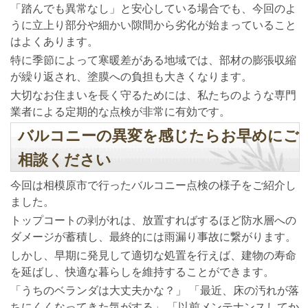
「踏んでも異常なし」と安心している場合でも、今回のよ
うに立上り部分や細かい隙間から劣化が始まっていること
はよくあります。
特に季節によって寒暖差がある地域では、部材の膨張収縮
が繰り返され、塗膜への負担も大きくなります。
大切なお住まいを長く守るためには、私たちのような専門
業者による定期的な点検が非常に有効です。
バルコニーの異変を感じたらお早めにご
相談ください
今回は相模原市で行ったバルコニー点検の様子をご紹介し
ました。
トップコートの剥がれは、放置すればするほど防水層への
ダメージが蓄積し、最終的には雨漏り事故に繋がります。
しかし、早期に発見して適切な処置を行えば、建物の寿命
を延ばし、快適な暮らしを維持することができます。
「うちのベランダは大丈夫かな？」 「最近、床の汚れが落
ちにくくなってきた気がする」 「以前メンテナンスしてか