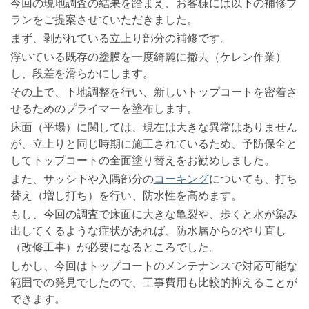
今回の現地調査の結果を踏まえ、お客様には以下の補修プ
ランをご提案させていただきました。
まず、剥がれている立上り部分の補修です。
浮いている既存の塗膜を一度綺麗に撤去（ケレン作業）
し、段差を滑らかにします。
その上で、下地調整を行い、新しいトップコートを密着さ
せるためのプライマーを塗布します。
床面（平場）に関しては、現在は大きな異常はありません
が、立上りと同じ時期に施工されているため、予防保全と
してトップコートの全面塗り替えをお勧めしました。
また、サッシ下や入隅部分の
コーキング
についても、打ち
替え（増し打ち）を行い、防水性を高めます。
もし、今回の調査で床面に大きな亀裂や、歩くと水が染み
出してくるような症状があれば、防水層からのやり直し
（改修工事）が必要になるところでした。
しかし、今回はトップコートのメンテナンスで対応可能な
範囲での発見でしたので、工事費用も比較的抑えることが
できます。