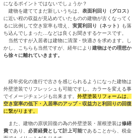
になるポイントではないでしょうか？
建物を建ててまだ新しいうちは、
表面利回り（グロス）
に近い程の収益が見込めていたものの建物が古くなってく
るに比例して空き室率も増え、
実質利回り（ネット）
も落
ち込んでしまった…などは良くお聞きするケースです。
当然ですが入居者は建物に清潔・快適さを求めます。し
かし、こちらも当然ですが、経年により
建物はその理想か
ら徐々に離れていきます。
経年劣化の進行で古さを感じられるようになった建物は
外壁塗装でリフレッシュも可能ですし、カラーを変える事
でイメージチェンジも出来ます。
外壁塗装リフォームは、
空き室率の低下・入居率のアップ・収益力と利回りの回復
に繋がります。
また、建物の原状回復の為の外壁塗装・屋根塗装は
修繕
費
であり、
必要経費として計上可能
であることから、税金