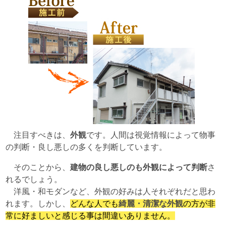
注目すべきは、
外観
です。人間は視覚情報によって物事
の判断・良し悪しの多くを判断しています。
そのことから、
建物の良し悪しのも外観によって判断
さ
れるでしょう。
洋風・和モダンなど、外観の好みは人それぞれだと思わ
れます。しかし、
どんな人でも
綺麗・清潔な外観
の方が非
常に好ましいと感じる事は間違いありません。