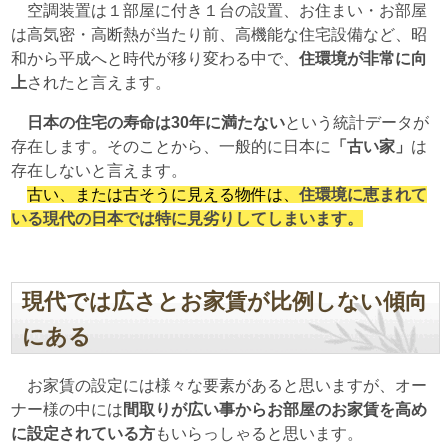
空調装置は１部屋に付き１台の設置、お住まい・お部屋
は高気密・高断熱が当たり前、高機能な住宅設備など、昭
和から平成へと時代が移り変わる中で、
住環境が非常に向
上
されたと言えます。
日本の住宅の寿命は30年に満たない
という統計データが
存在します。そのことから、一般的に日本に
「古い家」
は
存在しないと言えます。
古い、または古そうに見える物件は、
住環境に恵まれて
いる現代の日本では特に見劣りしてしまいます。
現代では広さとお家賃が比例しない傾向
にある
お家賃の設定には様々な要素があると思いますが、オー
ナー様の中には
間取りが広い事からお部屋のお家賃を高め
に設定されている方
もいらっしゃると思います。