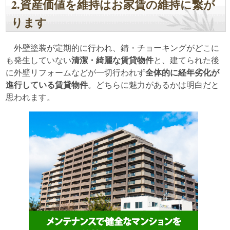
2.資産価値を維持はお家賃の維持に繋が
ります
外壁塗装が定期的に行われ、錆・チョーキングがどこに
も発生していない
清潔・綺麗な賃貸物件
と、建てられた後
に外壁リフォームなどが一切行われず
全体的に経年劣化が
進行している賃貸物件
。どちらに魅力があるかは明白だと
思われます。