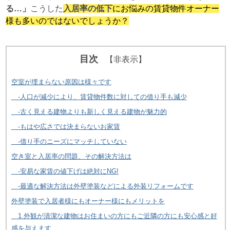
る…」
こうした
入居率の低下
にお悩みの賃貸物件オーナー
様も多いのではないでしょうか？
目次
【非表示】
空室が埋まらない原因は様々です
-人口が減少により、賃貸物件数に対しての借り手も減少
-古く見える建物よりも新しく見える建物が魅力的
-もはや広さでは決まらないお家賃
-借り手のニーズにマッチしていない
空き室と入居率の問題、その解決方法は
-安易な家賃の値下げは絶対にNG!
-最適な解決方法は外壁塗装などによる外装リフォームです
外壁塗装で入居者様にもオーナー様にもメリットを
1.外観が清潔な建物はお住まいの方にもご近隣の方にも安心感と好
感を与えます