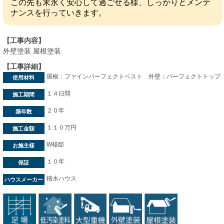
この先も末永く安心して過ごせる様、しっかりとメンテ
ナンスを行っていきます。
【工事内容】
外壁塗装 屋根塗装
【工事詳細】
屋根：ファインパーフェクトベスト 外壁：パーフェクトトップ
使用材料
１４日間
施工期間
２０年
築年数
１１０万円
施工金額
W様邸
お施主様
１０年
保証
積水ハウス
ハウスメーカー