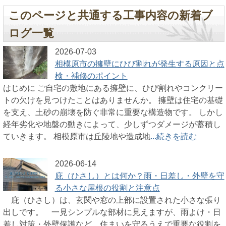
このページと共通する工事内容の新着ブ
ログ一覧
2026-07-03
相模原市の擁壁にひび割れが発生する原因と点
検・補修のポイント
はじめに ご自宅の敷地にある擁壁に、ひび割れやコンクリー
トの欠けを見つけたことはありませんか。 擁壁は住宅の基礎
を支え、土砂の崩壊を防ぐ非常に重要な構造物です。 しかし
経年劣化や地盤の動きによって、少しずつダメージが蓄積し
ていきます。 相模原市は丘陵地や造成地
...続きを読む
2026-06-14
庇（ひさし）とは何か？雨・日差し・外壁を守
る小さな屋根の役割と注意点
庇（ひさし）は、玄関や窓の上部に設置された小さな張り
出しです。 一見シンプルな部材に見えますが、雨よけ・日
差し対策・外壁保護など、住まいを守るうえで重要な役割を