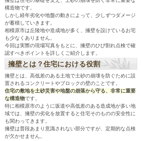
擁壁は住宅の基礎を支え、土砂の崩壊を防ぐ非常に重要な
構造物です。
しかし経年劣化や地盤の動きによって、少しずつダメージ
が蓄積していきます。
相模原市は丘陵地や造成地が多く、擁壁を設けているお宅
も少なくありません。
今回は実際の現場写真をもとに、擁壁のひび割れ点検で確
認すべきポイントを詳しくご紹介します。
擁壁とは？住宅における役割
擁壁とは、高低差のある土地で土砂の崩壊を防ぐために設
置されるコンクリートやブロックの壁のことです。
住宅の敷地を土砂災害や地盤の崩落から守る、非常に重要
な構造物
です。
特に相模原市のように坂道や高低差のある造成地が多い地
域では、擁壁の劣化を放置すると住宅そのものの安全性に
も関わってきます。
擁壁は普段あまり意識されない部分ですが、定期的な点検
が欠かせません。