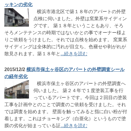
ッキンの劣化
横浜市港北区で築１８年のアパートの外壁
点検に伺いました。外壁は窯業系サイディン
グです。 築１８年ということもあり、そろ
そろメンテナンスの時期ではないかとの事でオーナー様よ
りご依頼をうけました。それでは点検を始めます。 窯業系
サイディングは全体的に汚れが目立ち、色褪せや剥がれが
散見されます。築１８年と
...続きを読む
2015/12/2
横浜市保土ヶ谷区のアパートの外壁調査シール
の経年劣化
横浜市保土ヶ谷区のアパートの外壁調査へ
伺いました。 築２４年で１度塗装工事を行
っているアパートです。今回は２回目の塗装
工事を計画中とのことで調査のご依頼を受けました。それ
では調査を始めます。 壁面を触ってみると指に白い粉が付
着します。これはチョーキング（白亜化）というもので塗
膜の劣化が始まっている証
...続きを読む