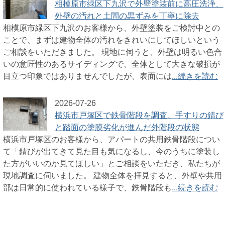
相模原市緑区下九沢で外壁塗装前に高圧洗浄、
外壁の汚れと土間の黒ずみを丁寧に除去
相模原市緑区下九沢のお客様から、外壁塗装をご検討中との
ことで、まずは建物全体の汚れをきれいにしてほしいという
ご相談をいただきました。 現地に伺うと、外壁は明るい色合
いの意匠性のあるサイディングで、全体として大きな破損が
目立つ印象ではありませんでしたが、表面には
...続きを読む
2026-07-26
横浜市戸塚区で鉄骨階段を調査、手すりの錆び
と踏面の塗膜劣化が進んだ外階段の状態
横浜市戸塚区のお客様から、アパートの共用鉄骨階段につい
て「錆びが出てきて見た目も気になるし、今のうちに塗装し
た方がいいのか見てほしい」とご相談をいただき、私たちが
現地調査に伺いました。 建物全体を拝見すると、外壁や共用
部は日常的に使われている様子で、鉄骨階段も
...続きを読む