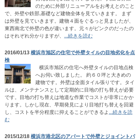
のために外部リニューアルをお考えとのこと
で、外壁や鉄部,基礎など建物全体を見ていきます。 まず
は外壁を見ていきます。建物４面をぐるっと見ましたが、
東西南北で外壁の色が違います。元々がピンクのだったの
はそれぞれ分かりますが、
...続きを読む
2016/01/13
横浜市旭区の住宅で外壁タイルの目地劣化を点
検
横浜市旭区の住宅へ外壁タイルの目地点検
へお伺い致しました。 約６０坪と大きめの
建物です。外壁は全面タイル張りです。タイ
ルは、メンテナンスとして定期的に目地の打ち替えが必要
です。目地の打ち替えは地道な作業でコストが非常にかか
ります。しかし現在、早期発見により目地打ち替えを回避
し、コストを半分程度に抑えることができるよ
...続きを読
む
2015/12/18
横浜市港北区のアパートで外壁とジョイントパ