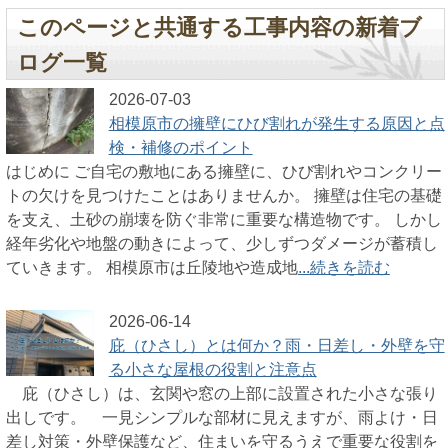
このページと共通する工事内容の新着ブ
ログ一覧
2026-07-03
相模原市の擁壁にひび割れが発生する原因と点
検・補修のポイント
はじめに ご自宅の敷地にある擁壁に、ひび割れやコンクリー
トの欠けを見つけたことはありませんか。 擁壁は住宅の基礎
を支え、土砂の崩壊を防ぐ非常に重要な構造物です。 しかし
経年劣化や地盤の動きによって、少しずつダメージが蓄積し
ていきます。 相模原市は丘陵地や造成地
...続きを読む
2026-06-14
庇（ひさし）とは何か？雨・日差し・外壁を守
る小さな屋根の役割と注意点
庇（ひさし）は、玄関や窓の上部に設置された小さな張り
出しです。 一見シンプルな部材に見えますが、雨よけ・日
差し対策・外壁保護など、住まいを守るうえで重要な役割を