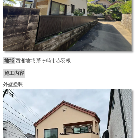
地域
西湘地域 茅ヶ崎市赤羽根
施工内容
外壁塗装