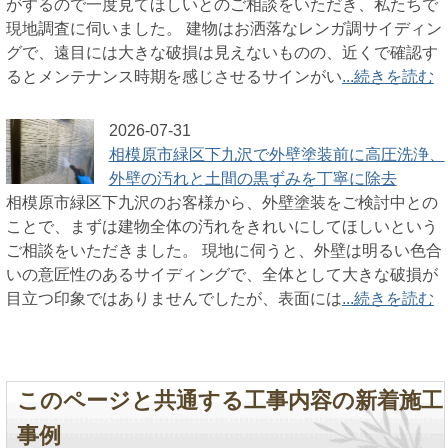
がするので一度見てほしいとのご相談をいただき、私たちで
現地調査に伺いました。 建物はお洒落なレンガ調サイディン
グで、遠目には大きな破損は見えないものの、近くで確認す
るとメンテナンス時期を感じさせるサインがい
...続きを読む
2026-07-31
相模原市緑区下九沢で外壁塗装前に高圧洗浄、
外壁の汚れと土間の黒ずみを丁寧に除去
相模原市緑区下九沢のお客様から、外壁塗装をご検討中との
ことで、まずは建物全体の汚れをきれいにしてほしいという
ご相談をいただきました。 現地に伺うと、外壁は明るい色合
いの意匠性のあるサイディングで、全体として大きな破損が
目立つ印象ではありませんでしたが、表面には
...続きを読む
このページと共通する工事内容の新着施工
事例