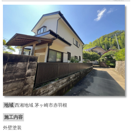
地域
西湘地域 茅ヶ崎市赤羽根
施工内容
外壁塗装