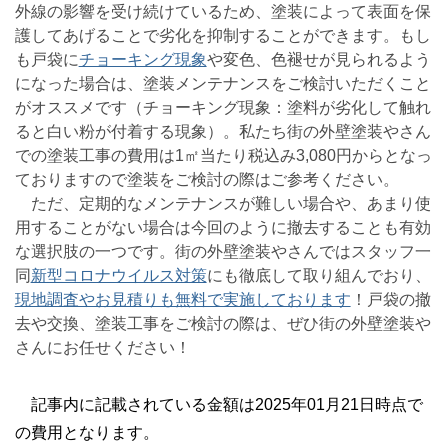
外線の影響を受け続けているため、塗装によって表面を保
護してあげることで劣化を抑制することができます。もし
も戸袋に
チョーキング現象
や変色、色褪せが見られるよう
になった場合は、塗装メンテナンスをご検討いただくこと
がオススメです（チョーキング現象：塗料が劣化して触れ
ると白い粉が付着する現象）。私たち街の外壁塗装やさん
での塗装工事の費用は1㎡当たり税込み3,080円からとなっ
ておりますので塗装をご検討の際はご参考ください。
ただ、定期的なメンテナンスが難しい場合や、あまり使
用することがない場合は今回のように撤去することも有効
な選択肢の一つです。街の外壁塗装やさんではスタッフ一
同
新型コロナウイルス対策
にも徹底して取り組んでおり、
現地調査やお見積りも無料で実施しております
！戸袋の撤
去や交換、塗装工事をご検討の際は、ぜひ街の外壁塗装や
さんにお任せください！
記事内に記載されている金額は2025年01月21日時点で
の費用となります。