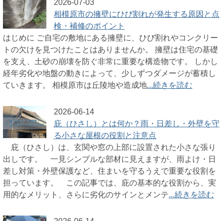
2026-07-03
相模原市の擁壁にひび割れが発生する原因と点
検・補修のポイント
はじめに ご自宅の敷地にある擁壁に、ひび割れやコンクリー
トの欠けを見つけたことはありませんか。 擁壁は住宅の基礎
を支え、土砂の崩壊を防ぐ非常に重要な構造物です。 しかし
経年劣化や地盤の動きによって、少しずつダメージが蓄積し
ていきます。 相模原市は丘陵地や造成地
...続きを読む
2026-06-14
庇（ひさし）とは何か？雨・日差し・外壁を守
る小さな屋根の役割と注意点
庇（ひさし）は、玄関や窓の上部に設置された小さな張り
出しです。 一見シンプルな部材に見えますが、雨よけ・日
差し対策・外壁保護など、住まいを守るうえで重要な役割を
担っています。 この記事では、庇の基本的な役割から、実
用的なメリット、さらに劣化のサインとメンテ
...続きを読む