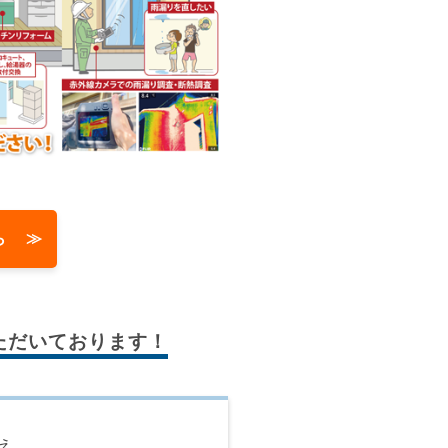
ら ≫
ただいております！
え