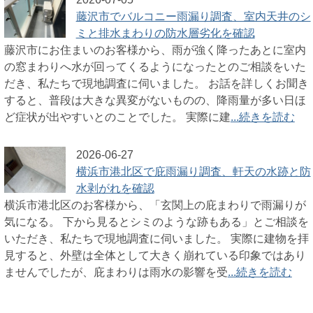
藤沢市でバルコニー雨漏り調査、室内天井のシ
ミと排水まわりの防水層劣化を確認
藤沢市にお住まいのお客様から、雨が強く降ったあとに室内
の窓まわりへ水が回ってくるようになったとのご相談をいた
だき、私たちで現地調査に伺いました。 お話を詳しくお聞き
すると、普段は大きな異変がないものの、降雨量が多い日ほ
ど症状が出やすいとのことでした。 実際に建
...続きを読む
2026-06-27
横浜市港北区で庇雨漏り調査、軒天の水跡と防
水剥がれを確認
横浜市港北区のお客様から、「玄関上の庇まわりで雨漏りが
気になる。 下から見るとシミのような跡もある」とご相談を
いただき、私たちで現地調査に伺いました。 実際に建物を拝
見すると、外壁は全体として大きく崩れている印象ではあり
ませんでしたが、庇まわりは雨水の影響を受
...続きを読む