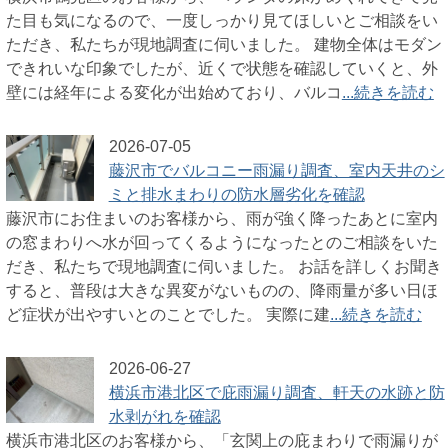
た目も気になるので、一度しっかり見てほしいとご相談をい
ただき、私たちが現地調査に伺いました。 建物全体はモダン
できれいな印象でしたが、近くで状態を確認していくと、外
壁には経年による変化が出始めており、バルコ
...続きを読む
2026-07-05
藤沢市でバルコニー雨漏り調査、室内天井のシ
ミと排水まわりの防水層劣化を確認
藤沢市にお住まいのお客様から、雨が強く降ったあとに室内
の窓まわりへ水が回ってくるようになったとのご相談をいた
だき、私たちで現地調査に伺いました。 お話を詳しくお聞き
すると、普段は大きな異変がないものの、降雨量が多い日ほ
ど症状が出やすいとのことでした。 実際に建
...続きを読む
2026-06-27
横浜市港北区で庇雨漏り調査、軒天の水跡と防
水剥がれを確認
横浜市港北区のお客様から、「玄関上の庇まわりで雨漏りが