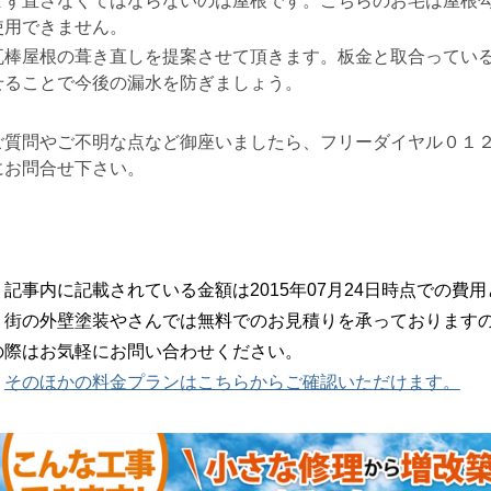
まず直さなくてはならないのは屋根です。こちらのお宅は屋根
使用できません。
瓦棒屋根の葺き直しを提案させて頂きます。板金と取合ってい
せることで今後の漏水を防ぎましょう。
ご質問やご不明な点など御座いましたら、フリーダイヤル０１
にお問合せ下さい。
記事内に記載されている金額は2015年07月24日時点での費
街の外壁塗装やさんでは無料でのお見積りを承っておりますの
の際はお気軽にお問い合わせください。
そのほかの料金プランはこちらからご確認いただけます。