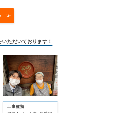
ら ≫
をいただいております！
工事種類