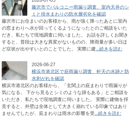
2026-07-05
藤沢市でバルコニー雨漏り調査、室内天井のシ
ミと排水まわりの防水層劣化を確認
藤沢市にお住まいのお客様から、雨が強く降ったあとに室内
の窓まわりへ水が回ってくるようになったとのご相談をいた
だき、私たちで現地調査に伺いました。 お話を詳しくお聞き
すると、普段は大きな異変がないものの、降雨量が多い日ほ
ど症状が出やすいとのことでした。 実際に建
...続きを読む
2026-06-27
横浜市港北区で庇雨漏り調査、軒天の水跡と防
水剥がれを確認
横浜市港北区のお客様から、「玄関上の庇まわりで雨漏りが
気になる。 下から見るとシミのような跡もある」とご相談を
いただき、私たちで現地調査に伺いました。 実際に建物を拝
見すると、外壁は全体として大きく崩れている印象ではあり
ませんでしたが、庇まわりは雨水の影響を受
...続きを読む