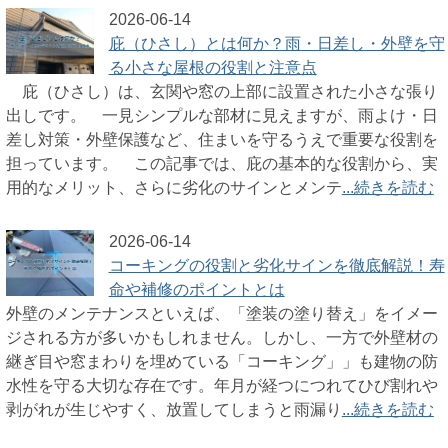
2026-06-14
庇（ひさし）とは何か？雨・日差し・外壁を守
る小さな屋根の役割と注意点
庇（ひさし）は、玄関や窓の上部に設置された小さな張り
出しです。 一見シンプルな部材に見えますが、雨よけ・日
差し対策・外壁保護など、住まいを守るうえで重要な役割を
担っています。 この記事では、庇の基本的な役割から、実
用的なメリット、さらに劣化のサインとメンテ
...続きを読む
2026-06-14
コーキングの役割と劣化サインを徹底解説！寿
命や補修のポイントとは
外壁のメンテナンスといえば、「塗装の塗り替え」をイメー
ジされる方が多いかもしれません。しかし、一方で外壁材の
継ぎ目や窓まわりを埋めている「コーキング」」も建物の防
水性を守る大切な存在です。年月が経つにつれてひび割れや
剥がれが生じやすく、放置してしまうと雨漏り
...続きを読む