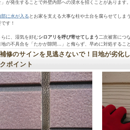
せ」が発生することで外壁内部への浸水を招くことがあります
内部に水が入る
とお家を支える大事な柱や土台を腐らせてしま
要です！
さらに、湿気を好む
シロアリを呼び寄せてしまう
二次被害につ
目地の不具合を「たかが隙間…」と侮らず、早めに対処するこ
補修のサインを見逃さないで！目地が劣化
クポイント