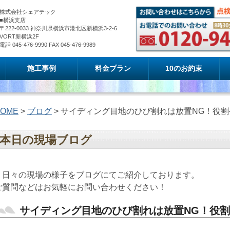
株式会社シェアテック
■横浜支店
〒222-0033 神奈川県横浜市港北区新横浜3-2-6
VORT新横浜2F
電話 045-476-9990 FAX 045-476-9989
施工事例
料金プラン
10のお約束
OME
>
ブログ
> サイディング目地のひび割れは放置NG！役
本日の現場ブログ
日々の現場の様子をブログにてご紹介しております。
ご質問などはお気軽にお問い合わせください！
サイディング目地のひび割れは放置NG！役