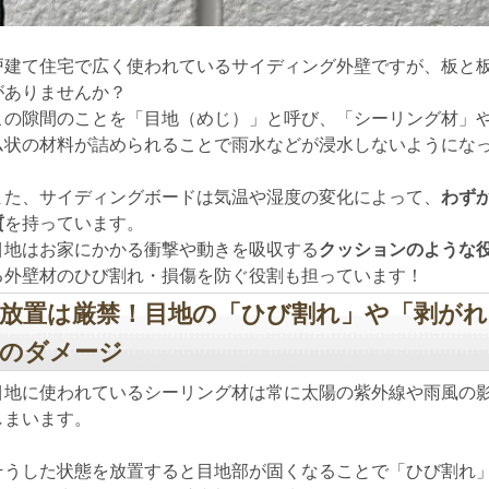
戸建て住宅で広く使われているサイディング外壁ですが、板と
がありませんか？
この隙間のことを「目地（めじ）」と呼び、「シーリング材」
ム状の材料が詰められることで雨水などが浸水しないようにな
また、サイディングボードは気温や湿度の変化によって、
わず
質
を持っています。
目地はお家にかかる衝撃や動きを吸収する
クッションのような
る外壁材のひび割れ・損傷を防ぐ役割も担っています！
放置は厳禁！目地の「ひび割れ」や「剥が
のダメージ
目地に使われているシーリング材は常に太陽の紫外線や雨風の
しまいます。
そうした状態を放置すると目地部が固くなることで「ひび割れ