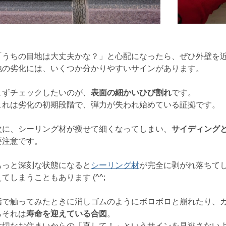
「うちの目地は大丈夫かな？」と心配になったら、ぜひ外壁を
地の劣化には、いくつか分かりやすいサインがあります。
まずチェックしたいのが、
表面の細かいひび割れ
です。
これは劣化の初期段階で、弾力が失われ始めている証拠です。
次に、シーリング材が痩せて細くなってしまい、
サイディング
要注意です。
もっと深刻な状態になると
シーリング材
が完全に剥がれ落ちて
えてしまうこともあります (^^;
指で触ってみたときに消しゴムのようにボロボロと崩れたり、
らそれは
寿命を迎えている合図
。
大切なお住まいからの「直して！」というサインを見逃さない