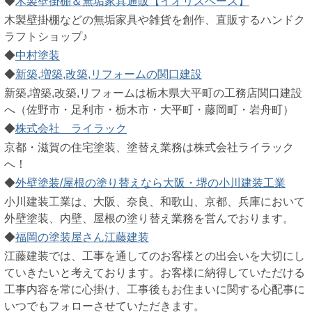
◆
木製壁掛棚＆無垢家具通販【イオリスペース】
木製壁掛棚などの無垢家具や雑貨を創作、直販するハンドク
ラフトショップ♪
◆
中村塗装
◆
新築,増築,改築,リフォームの関口建設
新築,増築,改築,リフォームは栃木県大平町の工務店関口建設
へ（佐野市・足利市・栃木市・大平町・藤岡町・岩舟町）
◆
株式会社 ライラック
京都・滋賀の住宅塗装、塗替え業務は株式会社ライラック
へ！
◆
外壁塗装/屋根の塗り替えなら大阪・堺の小川建装工業
小川建装工業は、大阪、奈良、和歌山、京都、兵庫において
外壁塗装、内壁、屋根の塗り替え業務を営んでおります。
◆
福岡の塗装屋さん江藤建装
江藤建装では、工事を通してのお客様との出会いを大切にし
ていきたいと考えております。お客様に納得していただける
工事内容を常に心掛け、工事後もお住まいに関する心配事に
いつでもフォローさせていただきます。