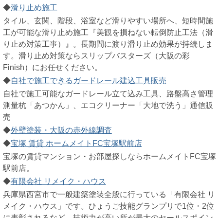
◆
滑り止め施工
タイル、玄関、階段、浴室など滑りやすい場所へ、短時間施
工が可能な滑り止め施工『美観を損ねない転倒防止工法（滑
り止め対策工事）』。長期間に渡り滑り止め効果が持続しま
す。滑り止め対策ならスリップバスターズ（大阪の彩
Finish）にお任せください。
◆
自社で施工できるガードレール建込工具販売
自社で施工可能なガードレール立て込み工具、路盤高さ管理
測量杭「あつかん」、エコクリーナー「大地で洗う」通信販
売
◆
外壁塗装・大阪の赤外線調査
◆
宝塚 賃貸 ホームメイトFC宝塚駅前店
宝塚の賃貸マンション・お部屋探しならホームメイトFC宝塚
駅前店。
◆
有限会社 リメイク・ハウス
兵庫県西宮市で一般建築塗装全般に行っている「有限会社 リ
メイク・ハウス」です。ひょうご技能グランプリで1位・2位
に表彰されるなど、技術力が高い所が最大のセールスポイン