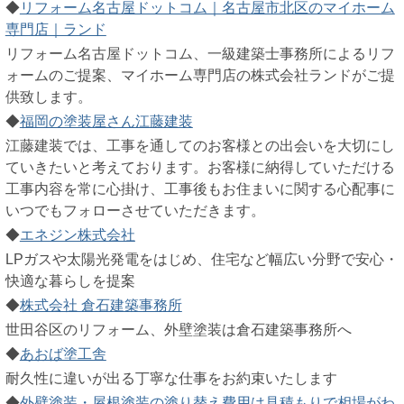
◆
リフォーム名古屋ドットコム｜名古屋市北区のマイホーム
専門店｜ランド
リフォーム名古屋ドットコム、一級建築士事務所によるリフ
ォームのご提案、マイホーム専門店の株式会社ランドがご提
供致します。
◆
福岡の塗装屋さん江藤建装
江藤建装では、工事を通してのお客様との出会いを大切にし
ていきたいと考えております。お客様に納得していただける
工事内容を常に心掛け、工事後もお住まいに関する心配事に
いつでもフォローさせていただきます。
◆
エネジン株式会社
LPガスや太陽光発電をはじめ、住宅など幅広い分野で安心・
快適な暮らしを提案
◆
株式会社 倉石建築事務所
世田谷区のリフォーム、外壁塗装は倉石建築事務所へ
◆
あおば塗工舎
耐久性に違いが出る丁寧な仕事をお約束いたします
◆
外壁塗装・屋根塗装の塗り替え費用は見積もりで相場がわ