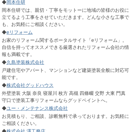
◆
岡本住研
岡本住研では、親切・丁寧をモットーに地域の皆様のお役に
立てるよう工事をさせていただきます。どんな小さな工事で
も、お気軽にご相談ください。
◆
eリフォーム
お家のリフォーム関するポータルサイト「eリフォーム」。
自信を持ってオススメできる厳選されたリフォーム会社の情
報も満載です。
◆
久島塗装株式会社
戸建住宅やアパート、マンションなど建築塗装全般に対応可
能です。
◆
株式会社グッドハウス
外壁塗装 大阪 奈良 寝屋川 枚方 高槻 四條畷 交野 大東 門真
守口で塗装工事リフォームならグッドペイントへ。
◆
ユー・メンテナンス株式会社
お見積もり、ご相談、診断無料で承っております。お気軽に
ご相談ください。
◆
株式会社 澤工務店