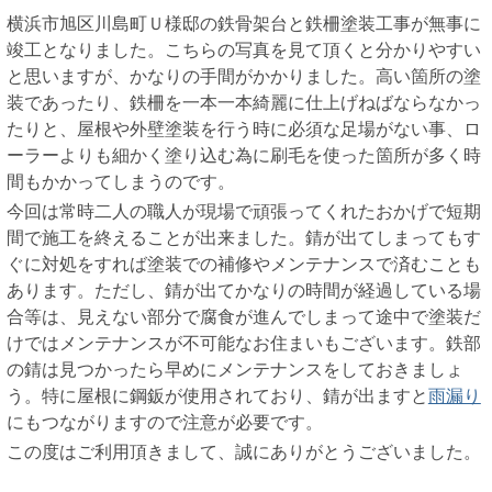
横浜市旭区川島町Ｕ様邸の鉄骨架台と鉄柵塗装工事が無事に
竣工となりました。こちらの写真を見て頂くと分かりやすい
と思いますが、かなりの手間がかかりました。高い箇所の塗
装であったり、鉄柵を一本一本綺麗に仕上げねばならなかっ
たりと、屋根や外壁塗装を行う時に必須な足場がない事、ロ
ーラーよりも細かく塗り込む為に刷毛を使った箇所が多く時
間もかかってしまうのです。
今回は常時二人の職人が現場で頑張ってくれたおかげで短期
間で施工を終えることが出来ました。錆が出てしまってもす
ぐに対処をすれば塗装での補修やメンテナンスで済むことも
あります。ただし、錆が出てかなりの時間が経過している場
合等は、見えない部分で腐食が進んでしまって途中で塗装だ
けではメンテナンスが不可能なお住まいもございます。鉄部
の錆は見つかったら早めにメンテナンスをしておきましょ
う。特に屋根に鋼鈑が使用されており、錆が出ますと
雨漏り
にもつながりますので注意が必要です。
この度はご利用頂きまして、誠にありがとうございました。