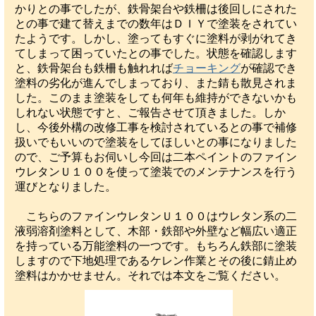
かりとの事でしたが、鉄骨架台や鉄柵は後回しにされた
との事で建て替えまでの数年はＤＩＹで塗装をされてい
たようです。しかし、塗ってもすぐに塗料が剥がれてき
てしまって困っていたとの事でした。状態を確認します
と、鉄骨架台も鉄柵も触れれば
チョーキング
が確認でき
塗料の劣化が進んでしまっており、また錆も散見されま
した。このまま塗装をしても何年も維持ができないかも
しれない状態ですと、ご報告させて頂きました。しか
し、今後外構の改修工事を検討されているとの事で補修
扱いでもいいので塗装をしてほしいとの事になりました
ので、ご予算もお伺いし今回は二本ペイントのファイン
ウレタンＵ１００を使って塗装でのメンテナンスを行う
運びとなりました。
こちらのファインウレタンＵ１００はウレタン系の二
液弱溶剤塗料として、木部・鉄部や外壁など幅広い適正
を持っている万能塗料の一つです。もちろん鉄部に塗装
しますので下地処理であるケレン作業とその後に錆止め
塗料はかかせません。それでは本文をご覧ください。