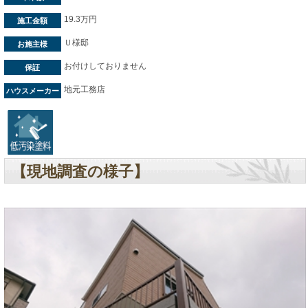
19.3万円
施工金額
Ｕ様邸
お施主様
お付けしておりません
保証
地元工務店
ハウスメーカー
【現地調査の様子】