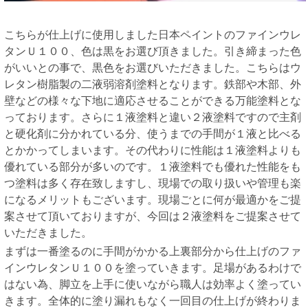
こちらが仕上げに使用しました日本ペイントのファインウレ
タンＵ１００、色は黒をお選び頂きました。引き締まった色
がいいとの事で、黒色をお選びいただきました。こちらはウ
レタン樹脂製の二液弱溶剤塗料となります。鉄部や木部、外
壁などの様々な下地に適応させることができる万能塗料とな
っております。さらに１液塗料と違い２液塗料ですので主剤
と硬化剤に分かれている分、使うまでの手間が１液と比べる
とかかってしまいます。その代わりに性能は１液塗料よりも
優れている部分が多いのです。１液塗料でも優れた性能をも
つ塗料は多く存在致しますし、現場での取り扱いや管理も楽
になるメリットもございます。現場ごとに何が最適かをご提
案させて頂いておりますが、今回は２液塗料をご提案させて
いただきました。
まずは一番塗るのに手間がかかる上裏部分から仕上げのファ
インウレタンＵ１００を塗っていきます。足場があるわけで
はない為、脚立を上手に使いながら職人は効率よく塗ってい
きます。全体的に塗り漏れもなく一回目の仕上げが終わりま