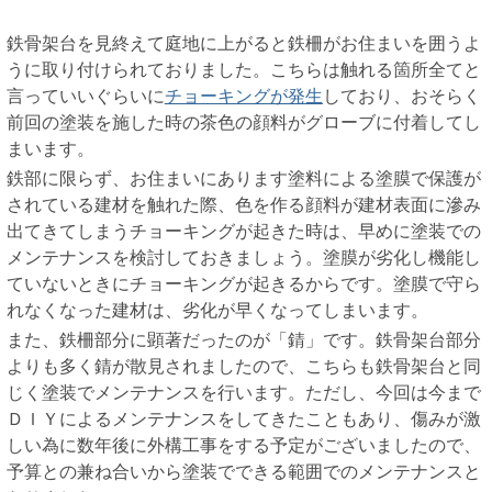
鉄骨架台を見終えて庭地に上がると鉄柵がお住まいを囲うよ
うに取り付けられておりました。こちらは触れる箇所全てと
言っていいぐらいに
チョーキングが発生
しており、おそらく
前回の塗装を施した時の茶色の顔料がグローブに付着してし
まいます。
鉄部に限らず、お住まいにあります塗料による塗膜で保護が
されている建材を触れた際、色を作る顔料が建材表面に滲み
出てきてしまうチョーキングが起きた時は、早めに塗装での
メンテナンスを検討しておきましょう。塗膜が劣化し機能し
ていないときにチョーキングが起きるからです。塗膜で守ら
れなくなった建材は、劣化が早くなってしまいます。
また、鉄柵部分に顕著だったのが「錆」です。鉄骨架台部分
よりも多く錆が散見されましたので、こちらも鉄骨架台と同
じく塗装でメンテナンスを行います。ただし、今回は今まで
ＤＩＹによるメンテナンスをしてきたこともあり、傷みが激
しい為に数年後に外構工事をする予定がございましたので、
予算との兼ね合いから塗装でできる範囲でのメンテナンスと