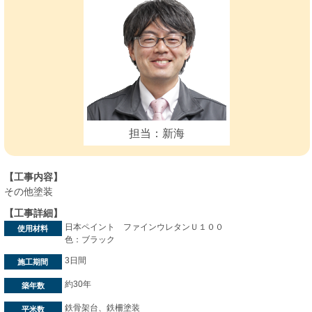
担当：新海
【工事内容】
その他塗装
【工事詳細】
日本ペイント ファインウレタンＵ１００
使用材料
色：ブラック
3日間
施工期間
約30年
築年数
鉄骨架台、鉄柵塗装
平米数