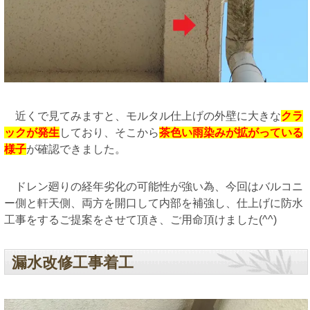
近くで見てみますと、モルタル仕上げの外壁に大きな
クラ
ックが発生
しており、そこから
茶色い雨染みが拡がっている
様子
が確認できました。
ドレン廻りの経年劣化の可能性が強い為、今回はバルコニ
ー側と軒天側、両方を開口して内部を補強し、仕上げに防水
工事をするご提案をさせて頂き、ご用命頂けました(^^)
漏水改修工事着工