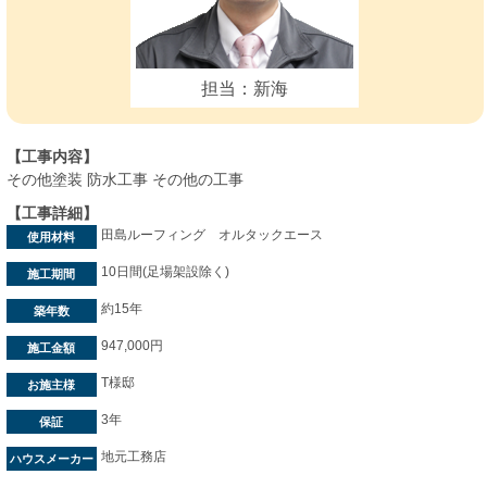
担当：新海
【工事内容】
その他塗装 防水工事 その他の工事
【工事詳細】
田島ルーフィング オルタックエース
使用材料
10日間(足場架設除く)
施工期間
約15年
築年数
947,000円
施工金額
T様邸
お施主様
3年
保証
地元工務店
ハウスメーカー