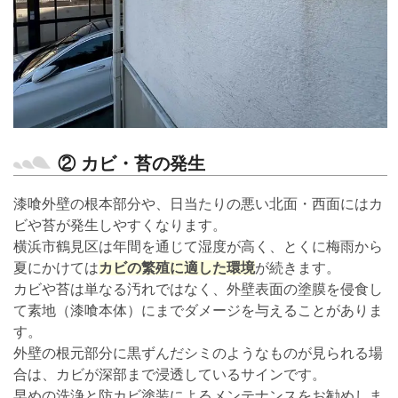
② カビ・苔の発生
漆喰外壁の根本部分や、日当たりの悪い北面・西面にはカ
ビや苔が発生しやすくなります。
横浜市鶴見区は年間を通じて湿度が高く、とくに梅雨から
夏にかけては
カビの繁殖に適した環境
が続きます。
カビや苔は単なる汚れではなく、外壁表面の塗膜を侵食し
て素地（漆喰本体）にまでダメージを与えることがありま
す。
外壁の根元部分に黒ずんだシミのようなものが見られる場
合は、カビが深部まで浸透しているサインです。
早めの洗浄と防カビ塗装によるメンテナンスをお勧めしま