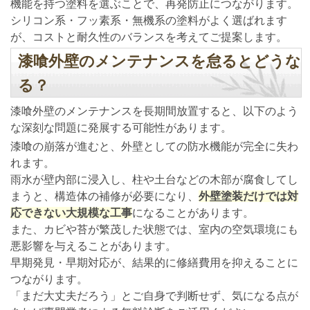
機能を持つ塗料を選ぶことで、再発防止につながります。
シリコン系・フッ素系・無機系の塗料がよく選ばれます
が、コストと耐久性のバランスを考えてご提案します。
漆喰外壁のメンテナンスを怠るとどうな
る？
漆喰外壁のメンテナンスを長期間放置すると、以下のよう
な深刻な問題に発展する可能性があります。
漆喰の崩落が進むと、外壁としての防水機能が完全に失わ
れます。
雨水が壁内部に浸入し、柱や土台などの木部が腐食してし
まうと、構造体の補修が必要になり、
外壁塗装だけでは対
応できない大規模な工事
になることがあります。
また、カビや苔が繁茂した状態では、室内の空気環境にも
悪影響を与えることがあります。
早期発見・早期対応が、結果的に修繕費用を抑えることに
つながります。
「まだ大丈夫だろう」とご自身で判断せず、気になる点が