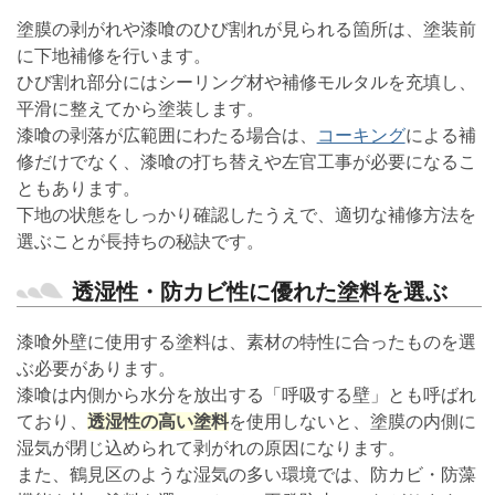
塗膜の剥がれや漆喰のひび割れが見られる箇所は、塗装前
に下地補修を行います。
ひび割れ部分にはシーリング材や補修モルタルを充填し、
平滑に整えてから塗装します。
漆喰の剥落が広範囲にわたる場合は、
コーキング
による補
修だけでなく、漆喰の打ち替えや左官工事が必要になるこ
ともあります。
下地の状態をしっかり確認したうえで、適切な補修方法を
選ぶことが長持ちの秘訣です。
透湿性・防カビ性に優れた塗料を選ぶ
漆喰外壁に使用する塗料は、素材の特性に合ったものを選
ぶ必要があります。
漆喰は内側から水分を放出する「呼吸する壁」とも呼ばれ
ており、
透湿性の高い塗料
を使用しないと、塗膜の内側に
湿気が閉じ込められて剥がれの原因になります。
また、鶴見区のような湿気の多い環境では、防カビ・防藻