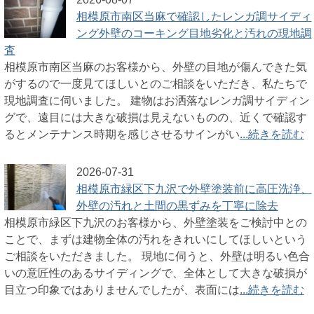
相模原市南区当麻で確認したレンガ調サイディ
ング外壁のコーキング目地劣化と汚れの現地調
査
相模原市南区当麻のお客様から、外壁の目地が傷んできた気
がするので一度見てほしいとのご相談をいただき、私たちで
現地調査に伺いました。 建物はお洒落なレンガ調サイディン
グで、遠目には大きな破損は見えないものの、近くで確認す
るとメンテナンス時期を感じさせるサインがい
...続きを読む
2026-07-31
相模原市緑区下九沢で外壁塗装前に高圧洗浄、
外壁の汚れと土間の黒ずみを丁寧に除去
相模原市緑区下九沢のお客様から、外壁塗装をご検討中との
ことで、まずは建物全体の汚れをきれいにしてほしいという
ご相談をいただきました。 現地に伺うと、外壁は明るい色合
いの意匠性のあるサイディングで、全体として大きな破損が
目立つ印象ではありませんでしたが、表面には
...続きを読む