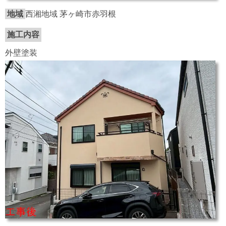
地域
西湘地域 茅ヶ崎市赤羽根
施工内容
外壁塗装