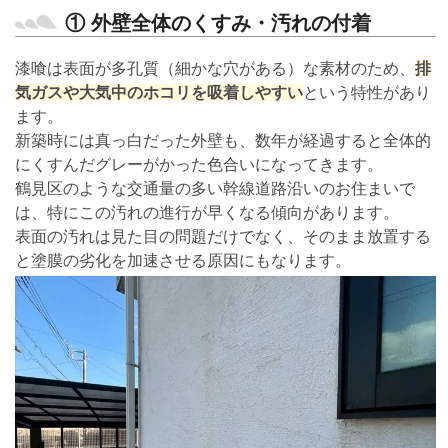
① 外壁全体のくすみ・汚れの付着
漆喰は表面が多孔質（細かな穴がある）な素材のため、
排
気ガスや大気中のホコリを吸着しやすい
という特性があり
ます。
新築時には真っ白だった外壁も、数年が経過すると全体的
にくすんだグレーがかった色合いになってきます。
鶴見区のような交通量の多い幹線道路沿いのお住まいで
は、特にこの汚れの進行が早くなる傾向があります。
表面の汚れは見た目の問題だけでなく、そのまま放置する
と塗膜の劣化を加速させる原因にもなります。