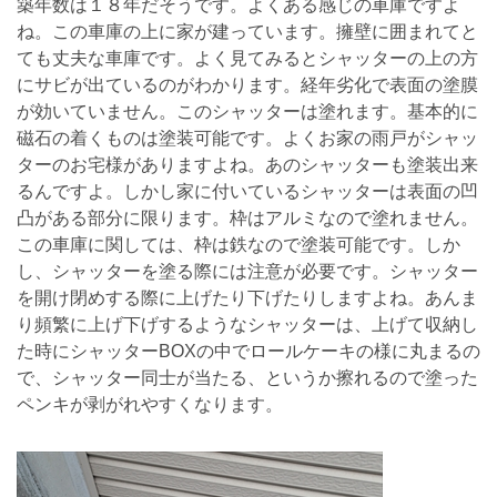
築年数は１８年だそうです。よくある感じの車庫ですよ
ね。この車庫の上に家が建っています。擁壁に囲まれてと
ても丈夫な車庫です。よく見てみるとシャッターの上の方
にサビが出ているのがわかります。経年劣化で表面の塗膜
が効いていません。このシャッターは塗れます。基本的に
磁石の着くものは塗装可能です。よくお家の雨戸がシャッ
ターのお宅様がありますよね。あのシャッターも塗装出来
るんですよ。しかし家に付いているシャッターは表面の凹
凸がある部分に限ります。枠はアルミなので塗れません。
この車庫に関しては、枠は鉄なので塗装可能です。しか
し、シャッターを塗る際には注意が必要です。シャッター
を開け閉めする際に上げたり下げたりしますよね。あんま
り頻繁に上げ下げするようなシャッターは、上げて収納し
た時にシャッターBOXの中でロールケーキの様に丸まるの
で、シャッター同士が当たる、というか擦れるので塗った
ペンキが剥がれやすくなります。