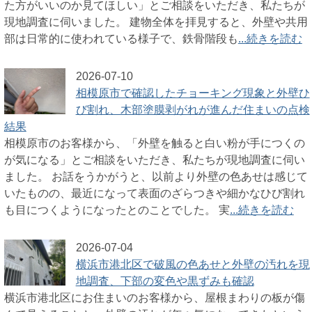
た方がいいのか見てほしい」とご相談をいただき、私たちが
現地調査に伺いました。 建物全体を拝見すると、外壁や共用
部は日常的に使われている様子で、鉄骨階段も
...続きを読む
2026-07-10
相模原市で確認したチョーキング現象と外壁ひ
び割れ、木部塗膜剥がれが進んだ住まいの点検
結果
相模原市のお客様から、「外壁を触ると白い粉が手につくの
が気になる」とご相談をいただき、私たちが現地調査に伺い
ました。 お話をうかがうと、以前より外壁の色あせは感じて
いたものの、最近になって表面のざらつきや細かなひび割れ
も目につくようになったとのことでした。 実
...続きを読む
2026-07-04
横浜市港北区で破風の色あせと外壁の汚れを現
地調査、下部の変色や黒ずみも確認
横浜市港北区にお住まいのお客様から、屋根まわりの板が傷