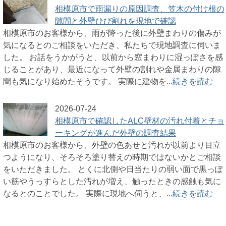
相模原市で雨漏りの原因調査、笠木の付け根の
隙間と外壁ひび割れを現地で確認
相模原市のお客様から、雨が降った後に外壁まわりの傷みが
気になるとのご相談をいただき、私たちで現地調査に伺いま
した。 お話をうかがうと、以前から窓まわりに湿っぽさを感
じることがあり、最近になって外壁の割れや金属まわりの隙
間も気になり始めたそうです。 実際に建物を
...続きを読む
2026-07-24
相模原市で確認したALC壁材の汚れ付着とチョ
ーキングが進んだ外壁の調査結果
相模原市のお客様から、外壁の色あせと汚れが以前より目立
つようになり、そろそろ塗り替えの時期ではないかとご相談
をいただきました。 とくに北側や日当たりの弱い面で黒っぽ
い筋やうっすらとした汚れが増え、触ったときの感触も気に
なるとのことでした。 実際に現地へ伺うと、
...続きを読む