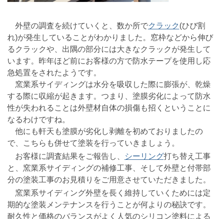
外壁の調査を続けていくと、数か所で
クラック
(ひび割
れ)が発生していることがわかりました。窓枠などから伸び
るクラックや、出隅の部分には大きなクラックが発生して
います。昨年ほど前にお客様の方で防水テープを使用し応
急処置をされたようです。
窯業系サイディングは水分を吸収した際に膨張が、乾燥
する際に収縮が起きます。つまり、塗膜劣化によって防水
性が失われることは外壁材自体の損傷も招くということに
なるわけですね。
他にも軒天も塗膜が劣化し剥離を初めておりましたの
で、こちらも併せて塗装を行っていきましょう。
お客様に調査結果をご報告し、
シーリング
打ち替え工事
と、窯業系サイディングの補修工事、そして外壁と付帯部
分の塗装工事のお見積りをご用意させていただきました。
窯業系サイディング外壁を長く維持していくためには定
期的な塗装メンテナンスを行うことが何よりの秘訣です。
耐久性と価格のバランスがよく人気のシリコン塗料による