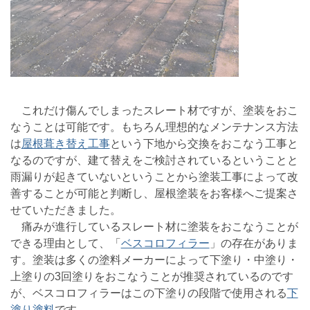
これだけ傷んでしまったスレート材ですが、塗装をおこ
なうことは可能です。もちろん理想的なメンテナンス方法
は
屋根葺き替え工事
という下地から交換をおこなう工事と
なるのですが、建て替えをご検討されているということと
雨漏りが起きていないということから塗装工事によって改
善することが可能と判断し、屋根塗装をお客様へご提案さ
せていただきました。
痛みが進行しているスレート材に塗装をおこなうことが
できる理由として、「
ベスコロフィラー
」の存在がありま
す。塗装は多くの塗料メーカーによって下塗り・中塗り・
上塗りの3回塗りをおこなうことが推奨されているのです
が、ベスコロフィラーはこの下塗りの段階で使用される
下
塗り塗料
です。