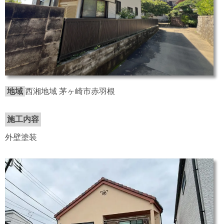
地域
西湘地域 茅ヶ崎市赤羽根
施工内容
外壁塗装