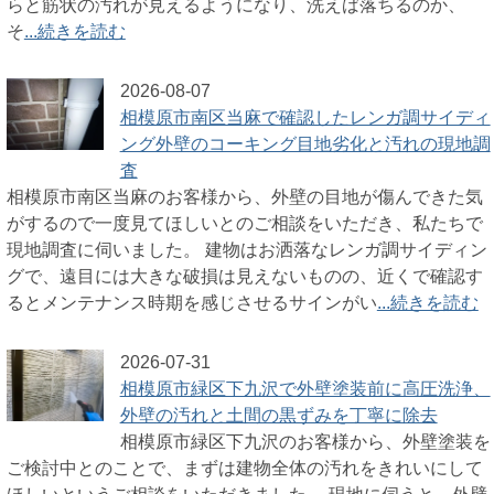
らと筋状の汚れが見えるようになり、洗えば落ちるのか、
そ
...続きを読む
2026-08-07
相模原市南区当麻で確認したレンガ調サイディ
ング外壁のコーキング目地劣化と汚れの現地調
査
相模原市南区当麻のお客様から、外壁の目地が傷んできた気
がするので一度見てほしいとのご相談をいただき、私たちで
現地調査に伺いました。 建物はお洒落なレンガ調サイディン
グで、遠目には大きな破損は見えないものの、近くで確認す
るとメンテナンス時期を感じさせるサインがい
...続きを読む
2026-07-31
相模原市緑区下九沢で外壁塗装前に高圧洗浄、
外壁の汚れと土間の黒ずみを丁寧に除去
相模原市緑区下九沢のお客様から、外壁塗装を
ご検討中とのことで、まずは建物全体の汚れをきれいにして