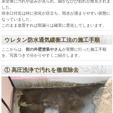
床全体に汚れや染みが見られ、細かなひび割れが散見されま
した。
排水口付近は特に劣化が目立ち、雨水が溜まりやすい状態に
なっていました。
このまま放置すれば雨漏りは確実に悪化してしまいます。
ウレタン防水通気緩衝工法の施工手順
ここからは、
街の外壁塗装やさん
が実際に行った施工手順
を、写真つきで分かりやすくご紹介します。
① 高圧洗浄で汚れを徹底除去