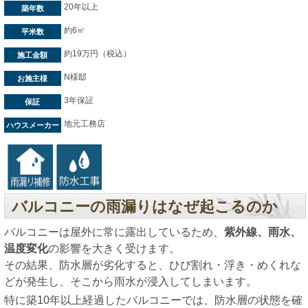
20年以上
築年数
約6㎡
平米数
約19万円（税込）
施工金額
N様邸
お施主様
3年保証
保証
地元工務店
ハウスメーカー
バルコニーの雨漏りはなぜ起こるのか
バルコニーは屋外に常に露出しているため、
紫外線、雨水、
温度変化
の影響を大きく受けます。
その結果、防水層が劣化すると、ひび割れ・浮き・めくれな
どが発生し、そこから雨水が浸入してしまいます。
特に築10年以上経過したバルコニーでは、防水層の状態を確