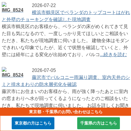
2026-07-22
横浜市鶴見区でベランダのトップコートはがれ
と外壁のチョーキングを確認した現地調査
横浜市鶴見区のお客様から、ベランダの床がめくれてきて見
た目も気になるので、一度しっかり見てほしいとご相談をい
ただき、私たちが現地調査に伺いました。 建物全体はモダン
できれいな印象でしたが、近くで状態を確認していくと、外
壁には経年による変化が出始めており、バルコ
...続きを読む
2026-07-05
藤沢市でバルコニー雨漏り調査、室内天井のシ
ミと排水まわりの防水層劣化を確認
藤沢市にお住まいのお客様から、雨が強く降ったあとに室内
の窓まわりへ水が回ってくるようになったとのご相談をいた
だき、私たちで現地調査に伺いました。 お話を詳しくお聞き
東京都・千葉県のお問い合わせはこちら
すると、普段は大きな異変がないものの、降雨量が多い日ほ
ど症状が出やすいとのことでした。 実際に建
...続きを読む
東京都の方はこちら
千葉県の方はこちら