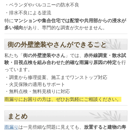
・ベランダやバルコニーの防水不良
・排水不良による逆流
特に
マンションや集合住宅では配管や共用部からの浸水が
多い傾向
があり、専門的な調査が欠かせません。
街の外壁塗装やさんができること
私たち「
街の外壁塗装やさん
」では、
赤外線調査・散水試
験・目視点検を組み合わせた的確な雨漏り原因の特定
を行
っています。
・調査から修理提案、施工までワンストップ対応
・火災保険の適用もサポート
・無料点検・無料見積りに対応
雨漏りにお困りの方は、ぜひお気軽にご相談ください。
まとめ
雨漏り
は一見些細な問題に見えても、
放置すると建物の寿