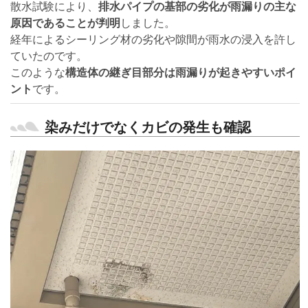
散水試験により、
排水パイプの基部の劣化が雨漏りの主な
原因であることが判明
しました。
経年によるシーリング材の劣化や隙間が雨水の浸入を許し
ていたのです。
このような
構造体の継ぎ目部分は雨漏りが起きやすいポイ
ント
です。
染みだけでなくカビの発生も確認