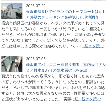
2026-07-22
横浜市鶴見区でベランダのトップコートはがれ
と外壁のチョーキングを確認した現地調査
横浜市鶴見区のお客様から、ベランダの床がめくれてきて見
た目も気になるので、一度しっかり見てほしいとご相談をい
ただき、私たちが現地調査に伺いました。 建物全体はモダン
できれいな印象でしたが、近くで状態を確認していくと、外
壁には経年による変化が出始めており、バルコ
...続きを読む
2026-07-05
藤沢市でバルコニー雨漏り調査、室内天井のシ
ミと排水まわりの防水層劣化を確認
藤沢市にお住まいのお客様から、雨が強く降ったあとに室内
の窓まわりへ水が回ってくるようになったとのご相談をいた
だき、私たちで現地調査に伺いました。 お話を詳しくお聞き
すると、普段は大きな異変がないものの、降雨量が多い日ほ
ど症状が出やすいとのことでした。 実際に建
...続きを読む