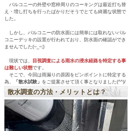
バルコニーの外壁や窓枠周りのコーキングは最近打ち替
え・増し打ちを行ったばかりだそうでとても綺麗な状態で
した。
しかし、バルコニーの防水面には簡単には取れないバル
コニーデッキの設置が行われており、防水面の確認ができ
ませんでした(~_~;)
現状では、
目視調査による雨水の浸水経路を特定する事
は難しい状態
です。
そこで、今回は雨漏りの原因をピンポイントに特定する
為、
「散水試験」
をご提案させて頂く事となりました(^^)/
散水調査の方法・メリットとは？