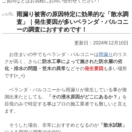
ご質問などはお気軽にお問い合わせください！
雨漏り被害の原因特定に効果的な「散水調
査」｜発生要因が多いベランダ・バルコニ
ーの調査におすすめです！
更新日：2024年12月10日
お住まいの中でもベランダ・バルコニーは
雨漏り
のリス
クが高く、さらに
防水工事によって施された防水層の劣
化・排水の問題・笠木の異常
などその
発生要因
も多い場所
です(>_<)
ベランダ・バルコニーから雨漏りが発生している事が推
測出来たとしても、
「その浸水原因がどこにあるか？」
を
目視のみで特定する事はプロの施工業者でも難しいと言え
ます。
そうした場合、非常におすすめとなるのが
「散水試験」