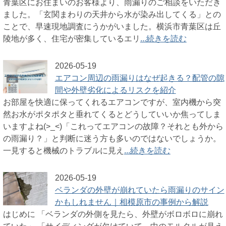
青葉区にお住まいのお客様より、雨漏りのご相談をいただき
ました。「玄関まわりの天井から水が染み出してくる」との
ことで、早速現地調査にうかがいました。横浜市青葉区は丘
陵地が多く、住宅が密集しているエリ
...続きを読む
2026-05-19
エアコン周辺の雨漏りはなぜ起きる？配管の隙
間や外壁劣化によるリスクを紹介
お部屋を快適に保ってくれるエアコンですが、室内機から突
然お水がポタポタと垂れてくるとどうしていいか焦ってしま
いますよね(>_<)「これってエアコンの故障？それとも外から
の雨漏り？」と判断に迷う方も多いのではないでしょうか。
一見すると機械のトラブルに見え
...続きを読む
2026-05-19
ベランダの外壁が崩れていたら雨漏りのサイン
かもしれません｜相模原市の事例から解説
はじめに 「ベランダの外側を見たら、外壁がボロボロに崩れ