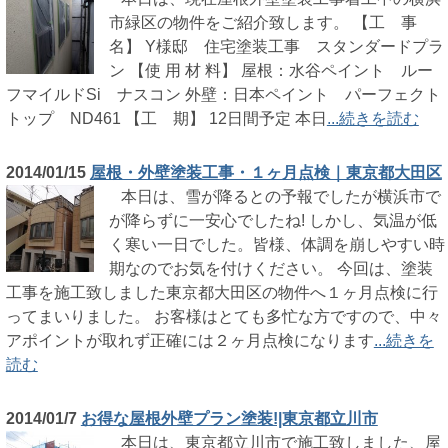
市緑区の物件をご紹介致します。 【工 事
名】 Y様邸 住宅塗装工事 スタンダードプラ
ン 【使 用 材 料】 屋根：水谷ペイント ルー
フマイルドSi ナスコン 外壁：日本ペイント パーフェクト
トップ ND461 【工 期】 12日間予定 本日
...続きを読む
2014/01/15
屋根・外壁塗装工事・１ヶ月点検｜東京都大田区
本日は、雪が降るとの予報でしたが横浜市で
が降らずに一安心でしたね! しかし、気温が低
く寒い一日でした。皆様、体調を崩しやすい時
期なのでお気を付けください。 今回は、塗装
工事を施工致しました東京都大田区の物件へ１ヶ月点検に行
ってまいりました。 お客様はとても多忙な方ですので、中々
アポイントが取れず正確には２ヶ月点検になります
...続きを
読む
2014/01/7
お得な屋根外壁プラン塗装!|東京都立川市
本日は、東京都立川市で施工致しました、屋