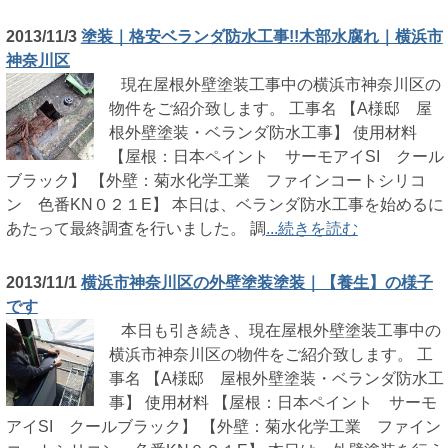
2013/11/3
塗装｜格安ベランダ防水工事!!木部水腐れ｜横浜市
神奈川区
現在屋根外壁塗装工事中の横浜市神奈川区の
物件をご紹介致します。 工事名 【A様邸 屋
根外壁塗装・ベランダ防水工事】 使用材料
【屋根：日本ペイント サーモアイSI クール
ブラック】 【外壁：菊水化学工業 ファインコートシリコ
ン 色番KN０２１E】 本日は、ベランダ防水工事を始めるに
あたって最終調査を行いました。 調
...続きを読む
2013/11/1
横浜市神奈川区の外壁塗装塗装｜【養生】の様子
です
本日も引き続き、現在屋根外壁塗装工事中の
横浜市神奈川区の物件をご紹介致します。 工
事名 【A様邸 屋根外壁塗装・ベランダ防水工
事】 使用材料 【屋根：日本ペイント サーモ
アイSI クールブラック】 【外壁：菊水化学工業 ファイン