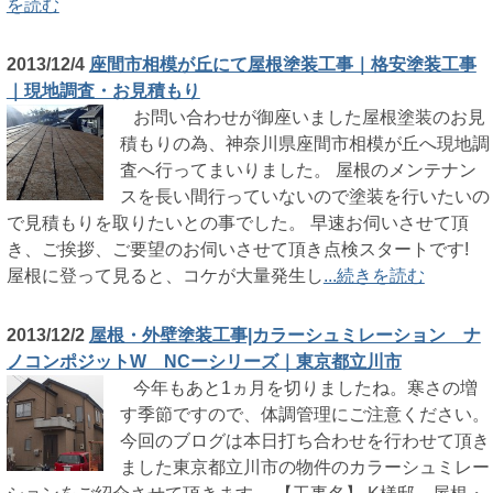
を読む
2013/12/4
座間市相模が丘にて屋根塗装工事｜格安塗装工事
｜現地調査・お見積もり
お問い合わせが御座いました屋根塗装のお見
積もりの為、神奈川県座間市相模が丘へ現地調
査へ行ってまいりました。 屋根のメンテナン
スを長い間行っていないので塗装を行いたいの
で見積もりを取りたいとの事でした。 早速お伺いさせて頂
き、ご挨拶、ご要望のお伺いさせて頂き点検スタートです!
屋根に登って見ると、コケが大量発生し
...続きを読む
2013/12/2
屋根・外壁塗装工事|カラーシュミレーション ナ
ノコンポジットW NCーシリーズ｜東京都立川市
今年もあと1ヵ月を切りましたね。寒さの増
す季節ですので、体調管理にご注意ください。
今回のブログは本日打ち合わせを行わせて頂き
ました東京都立川市の物件のカラーシュミレー