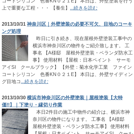
コートシリコン 色番KN０２１E】 本日は、外壁塗装を行う
上で重要な工程・・・ 【養生】
...続きを読む
2013/10/31
神奈川区｜外壁塗装の必要不可欠、目地のコーキ
ング処理
昨日に引き続き、現在屋根外壁塗装工事中の
横浜市神奈川区の物件をご紹介致します。 工
事名 【A様邸 屋根外壁塗装・ベランダ防水工
事】 使用材料 【屋根：日本ペイント サーモ
アイSI クールブラック】 【外壁：菊水化学工業 ファイン
コートシリコン 色番KN０２１E】 本日は、外壁サイディン
グ目地コ
...続きを読む
2013/10/30
横浜市神奈川区の外壁塗装｜屋根塗装【大特
価!!】｜下塗り・縁切り作業
本日2件目の施工中物件の紹介は、横浜市神
奈川区の物件になります。 工事名 【A様邸
屋根外壁塗装・ベランダ防水工事】 使用材料
【屋根：日本ペイント サーモアイSI クール