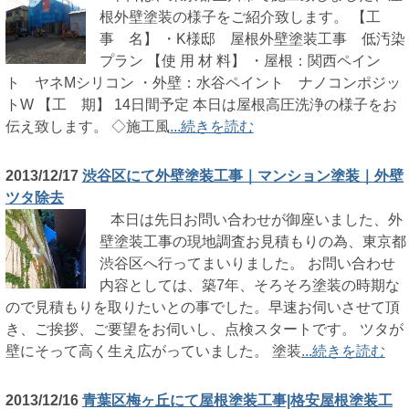
根外壁塗装の様子をご紹介致します。 【工
事 名】 ・K様邸 屋根外壁塗装工事 低汚染
プラン 【使 用 材 料】 ・屋根：関西ペイン
ト ヤネMシリコン ・外壁：水谷ペイント ナノコンポジッ
トW 【工 期】 14日間予定 本日は屋根高圧洗浄の様子をお
伝え致します。 ◇施工風
...続きを読む
2013/12/17
渋谷区にて外壁塗装工事｜マンション塗装｜外壁
ツタ除去
本日は先日お問い合わせが御座いました、外
壁塗装工事の現地調査お見積もりの為、東京都
渋谷区へ行ってまいりました。 お問い合わせ
内容としては、築7年、そろそろ塗装の時期な
ので見積もりを取りたいとの事でした。早速お伺いさせて頂
き、ご挨拶、ご要望をお伺いし、点検スタートです。 ツタが
壁にそって高く生え広がっていました。 塗装
...続きを読む
2013/12/16
青葉区梅ヶ丘にて屋根塗装工事|格安屋根塗装工