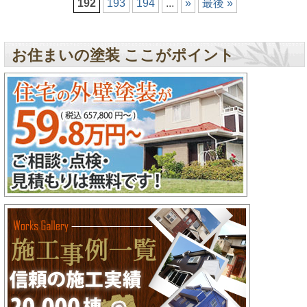
192
193
194
...
»
最後 »
お住まいの塗装 ここがポイント