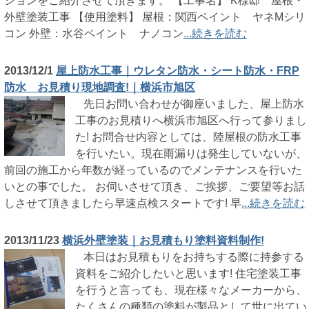
ションをご紹介させて頂きます。 【工事名】 K様邸 屋根・
外壁塗装工事 【使用塗料】 屋根：関西ペイント ヤネMシリ
コン 外壁：水谷ペイント ナノコン
...続きを読む
2013/12/1
屋上防水工事｜ウレタン防水・シート防水・FRP
防水 お見積り現地調査!｜横浜市旭区
先日お問い合わせが御座いました、屋上防水
工事のお見積りへ横浜市旭区へ行って参りまし
た! お問合せ内容としては、陸屋根の防水工事
を行いたい。現在雨漏りは発生していないが、
前回の施工から年数が経っているのでメンテナンスを行いた
いとの事でした。 お伺いさせて頂き、ご挨拶、ご要望等お話
しさせて頂きましたら早速点検スタートです! 早
...続きを読む
2013/11/23
横浜外壁塗装｜お見積もり塗料資料制作!
本日はお見積もりをお持ちする際に持参する
資料をご紹介したいと思います! 住宅塗装工事
を行うと言っても、現在様々なメーカーから、
たくさんの種類の塗料が製品として世に出てい