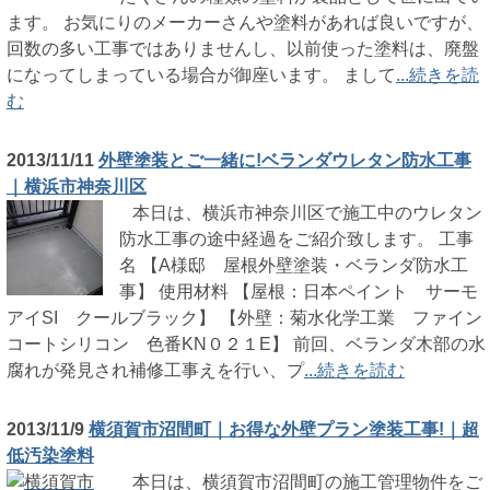
ます。 お気にりのメーカーさんや塗料があれば良いですが、
回数の多い工事ではありませんし、以前使った塗料は、廃盤
になってしまっている場合が御座います。 まして
...続きを読
む
2013/11/11
外壁塗装とご一緒に!ベランダウレタン防水工事
｜横浜市神奈川区
本日は、横浜市神奈川区で施工中のウレタン
防水工事の途中経過をご紹介致します。 工事
名 【A様邸 屋根外壁塗装・ベランダ防水工
事】 使用材料 【屋根：日本ペイント サーモ
アイSI クールブラック】 【外壁：菊水化学工業 ファイン
コートシリコン 色番KN０２１E】 前回、ベランダ木部の水
腐れが発見され補修工事えを行い、プ
...続きを読む
2013/11/9
横須賀市沼間町｜お得な外壁プラン塗装工事!｜超
低汚染塗料
本日は、横須賀市沼間町の施工管理物件をご