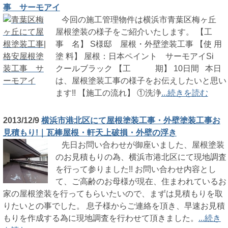
事 サーモアイ
今回の施工管理物件は横浜市青葉区梅ヶ丘
屋根塗装の様子をご紹介いたします。 【工
事 名】 S様邸 屋根・外壁塗装工事 【使 用
塗 料】 屋根：日本ペイント サーモアイSi
クールブラック 【工 期】 10日間 本日
は、屋根塗装工事の様子をお伝えしたいと思い
ます!! 【施工の流れ】 ①洗浄
...続きを読む
2013/12/9
横浜市港北区にて屋根塗装工事・外壁塗装工事お
見積もり!｜瓦棒屋根・軒天上破損・外壁の浮き
先日お問い合わせが御座いました、屋根塗装
のお見積もりの為、横浜市港北区にて現地調査
を行って参りました!! お問い合わせ内容とし
て、ご高齢のお母様が現在、住まわれているお
家の屋根塗装を行ってもらいたいので、まずは見積もりを取
りたいとの事でした。 息子様からご連絡を頂き、早速お見積
もりを作成する為に現地調査を行わせて頂きました。
...続き