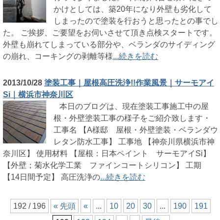
かけとしては、築20年になり外壁も劣化して
しまったので塗装を行おうと思ったとの事でし
た。 ご挨拶、ご要望をお伺いさせて頂き点検スタートです。
外壁も崩れてしまっている部分や、ベランダのサイディング
の崩れ、コーキングの剥離等様
...続きを読む
2013/10/28
塗装工事｜屋根高圧洗浄!!作業風景｜サーモアイ
Si｜横浜市神奈川区
本日のブログは、現在塗装工事施工中の屋
根・外壁塗装工事の様子をご紹介致します・
工事名 【A様邸 屋根・外壁塗装・ベランダウ
レタン防水工事】 工事地 【神奈川県横浜市神
奈川区】 使用材料 【屋根：日本ペイント サーモアイSi】
【外壁；菊水化学工業 ファインコートシリコン】 工期
【14日間予定】 高圧洗浄の
...続きを読む
192 / 196
« 先頭
«
...
10
20
30
...
190
191