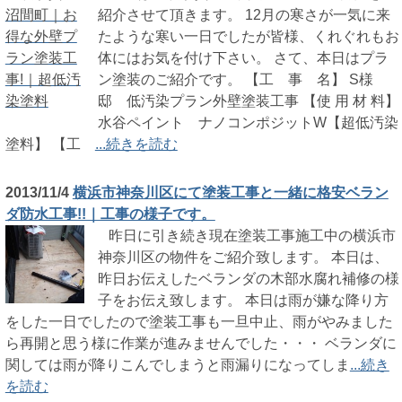
紹介させて頂きます。 12月の寒さが一気に来
たような寒い一日でしたが皆様、くれぐれもお
体にはお気を付け下さい。 さて、本日はプラ
ン塗装のご紹介です。 【工 事 名】 S様
邸 低汚染プラン外壁塗装工事 【使 用 材 料】
水谷ペイント ナノコンポジットW【超低汚染
塗料】 【工
...続きを読む
2013/11/4
横浜市神奈川区にて塗装工事と一緒に格安ベラン
ダ防水工事!!｜工事の様子です。
昨日に引き続き現在塗装工事施工中の横浜市
神奈川区の物件をご紹介致します。 本日は、
昨日お伝えしたベランダの木部水腐れ補修の様
子をお伝え致します。 本日は雨が嫌な降り方
をした一日でしたので塗装工事も一旦中止、雨がやみました
ら再開と思う様に作業が進みませんでした・・・ ベランダに
関しては雨が降りこんでしまうと雨漏りになってしま
...続き
を読む