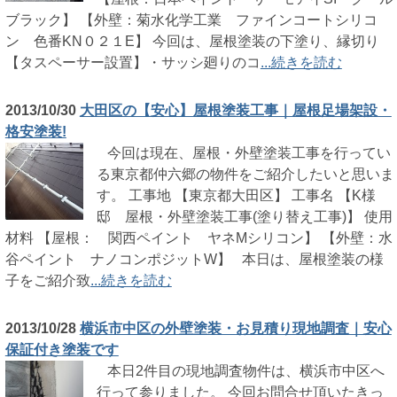
ブラック】 【外壁：菊水化学工業 ファインコートシリコ
ン 色番KN０２１E】 今回は、屋根塗装の下塗り、縁切り
【タスペーサー設置】・サッシ廻りのコ
...続きを読む
2013/10/30
大田区の【安心】屋根塗装工事｜屋根足場架設・
格安塗装!
今回は現在、屋根・外壁塗装工事を行ってい
る東京都仲六郷の物件をご紹介したいと思いま
す。 工事地 【東京都大田区】 工事名 【K様
邸 屋根・外壁塗装工事(塗り替え工事)】 使用
材料 【屋根： 関西ペイント ヤネMシリコン】 【外壁：水
谷ペイント ナノコンポジットW】 本日は、屋根塗装の様
子をご紹介致
...続きを読む
2013/10/28
横浜市中区の外壁塗装・お見積り現地調査｜安心
保証付き塗装です
本日2件目の現地調査物件は、横浜市中区へ
行って参りました。 今回お問合せ頂いたきっ