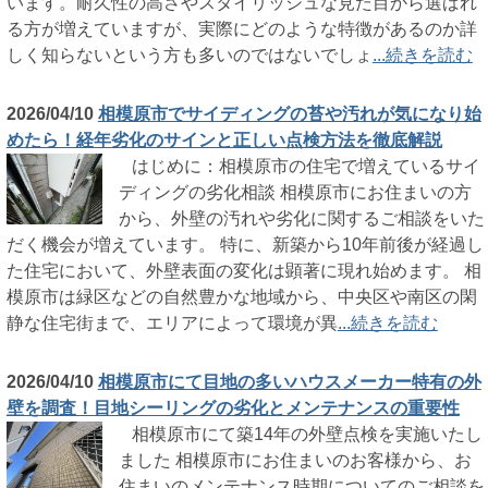
います。耐久性の高さやスタイリッシュな見た目から選ばれ
る方が増えていますが、実際にどのような特徴があるのか詳
しく知らないという方も多いのではないでしょ
...続きを読む
2026/04/10
相模原市でサイディングの苔や汚れが気になり始
めたら！経年劣化のサインと正しい点検方法を徹底解説
はじめに：相模原市の住宅で増えているサイ
ディングの劣化相談 相模原市にお住まいの方
から、外壁の汚れや劣化に関するご相談をいた
だく機会が増えています。 特に、新築から10年前後が経過し
た住宅において、外壁表面の変化は顕著に現れ始めます。 相
模原市は緑区などの自然豊かな地域から、中央区や南区の閑
静な住宅街まで、エリアによって環境が異
...続きを読む
2026/04/10
相模原市にて目地の多いハウスメーカー特有の外
壁を調査！目地シーリングの劣化とメンテナンスの重要性
相模原市にて築14年の外壁点検を実施いたし
ました 相模原市にお住まいのお客様から、お
住まいのメンテナンス時期についてのご相談を