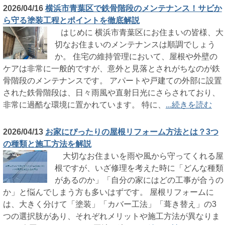
2026/04/16
横浜市青葉区で鉄骨階段のメンテナンス！サビか
ら守る塗装工程とポイントを徹底解説
はじめに 横浜市青葉区にお住まいの皆様、大
切なお住まいのメンテナンスは順調でしょう
か。 住宅の維持管理において、屋根や外壁の
ケアは非常に一般的ですが、意外と見落とされがちなのが鉄
骨階段のメンテナンスです。 アパートや戸建ての外部に設置
された鉄骨階段は、日々雨風や直射日光にさらされており、
非常に過酷な環境に置かれています。 特に、
...続きを読む
2026/04/13
お家にぴったりの屋根リフォーム方法とは？3つ
の種類と施工方法を解説
大切なお住まいを雨や風から守ってくれる屋
根ですが、いざ修理を考えた時に「どんな種類
があるのか」「自分の家にはどの工事が合うの
か」と悩んでしまう方も多いはずです。 屋根リフォームに
は、大きく分けて「塗装」「カバー工法」「葺き替え」の3
つの選択肢があり、それぞれメリットや施工方法が異なりま