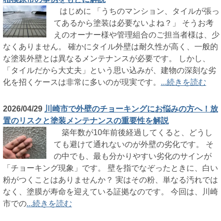
はじめに 「うちのマンション、タイルが張っ
てあるから塗装は必要ないよね？」 そうお考
えのオーナー様や管理組合のご担当者様は、少
なくありません。 確かにタイル外壁は耐久性が高く、一般的
な塗装外壁とは異なるメンテナンスが必要です。 しかし、
「タイルだから大丈夫」という思い込みが、建物の深刻な劣
化を招くケースは非常に多いのが現実です。
...続きを読む
2026/04/29
川崎市で外壁のチョーキングにお悩みの方へ！放
置のリスクと塗装メンテナンスの重要性を解説
築年数が10年前後経過してくると、どうし
ても避けて通れないのが外壁の劣化です。 そ
の中でも、最も分かりやすい劣化のサインが
「チョーキング現象」です。 壁を指でなぞったときに、白い
粉がつくことはありませんか？ 実はその粉、単なる汚れでは
なく、塗膜が寿命を迎えている証拠なのです。 今回は、川崎
市での
...続きを読む