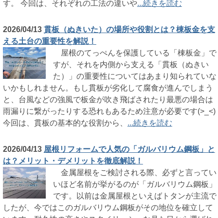
す。 今回は、それぞれの工法の違いや
...続きを読む
2026/04/13
貫板（ぬきいた）の場所や役割とは？棟板金を支
える土台の重要性を解説！
屋根のてっぺんを保護している「棟板金」で
すが、それを内側から支える「貫板（ぬきい
た）」の重要性についてはあまり知られていな
いかもしれません。もし貫板が劣化して腐食が進んでしまう
と、台風などの強風で板金が吹き飛ばされたり最悪の場合は
雨漏りに繋がったりする恐れもあるため注意が必要です(>_<)
今回は、貫板の基本的な役割から、
...続きを読む
2026/04/13
屋根リフォームで人気の「ガルバリウム鋼板」と
は？メリット・デメリットを徹底解説！
金属屋根をご検討される際、必ずと言ってい
いほど名前が挙がるのが「ガルバリウム鋼板」
です。以前は金属屋根といえばトタンが主流で
したが、今ではこのガルバリウム鋼板がその地位を確立して