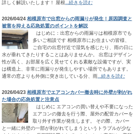
詳しく解説いたします！ 屋根
...続きを読む
2026/04/24
相模原市で出窓からの雨漏りが発生！原因調査と
被害を抑える応急処置のポイントを解説
はじめに：出窓からの雨漏りは相模原市でも
多いご相談です 相模原市にお住まいの皆様、
ご自宅の出窓付近で湿気を感じたり、雨の日に
水が垂れてきたりすることはありませんか。 出窓はデザイン
性が高く、お部屋を広く見せてくれる素敵な設備ですが、実
は構造上、非常に雨漏りが発生しやすい場所でもあります。
通常の窓よりも外側に突き出している分、雨
...続きを読む
2026/04/23
相模原市でエアコンカバー撤去時に外壁が剥がれ
た場合の応急処置と注意点
はじめに エアコンの買い替えや不要になった
エアコンの撤去を行う際、屋外の配管カバーを
取り外す作業が発生します。 その際、カバー
と一緒に外壁の一部が剥がれてしまうというトラブルが少な