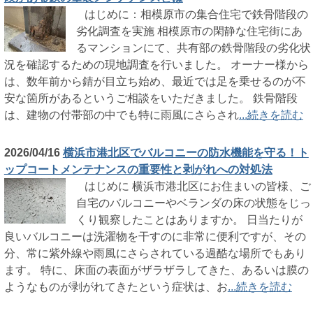
はじめに：相模原市の集合住宅で鉄骨階段の
劣化調査を実施 相模原市の閑静な住宅街にあ
るマンションにて、共有部の鉄骨階段の劣化状
況を確認するための現地調査を行いました。 オーナー様から
は、数年前から錆が目立ち始め、最近では足を乗せるのが不
安な箇所があるというご相談をいただきました。 鉄骨階段
は、建物の付帯部の中でも特に雨風にさらされ
...続きを読む
2026/04/16
横浜市港北区でバルコニーの防水機能を守る！ト
ップコートメンテナンスの重要性と剥がれへの対処法
はじめに 横浜市港北区にお住まいの皆様、ご
自宅のバルコニーやベランダの床の状態をじっ
くり観察したことはありますか。 日当たりが
良いバルコニーは洗濯物を干すのに非常に便利ですが、その
分、常に紫外線や雨風にさらされている過酷な場所でもあり
ます。 特に、床面の表面がザラザラしてきた、あるいは膜の
ようなものが剥がれてきたという症状は、お
...続きを読む