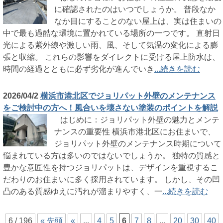
に確認されたのはいつでしょうか。 普段なか
なか目にすることのない屋上は、実は住まいの
中で最も過酷な環境に置かれている場所の一つです。 直射日
光による紫外線や激しい雨、風、そして気温の変化による膨
張と収縮。 これらの影響をダイレクトに受ける屋上防水は、
時間の経過とともに必ず劣化が進んでいき
...続きを読む
2026/04/2
横浜市港北区でジョリパット外壁のメンテナンス
をご検討中の方へ！風合いを壊さない塗装のポイントを解説
はじめに：ジョリパット外壁の魅力とメンテ
ナンスの重要性 横浜市港北区にお住まいで、
ジョリパット外壁のメンテナンス時期について
悩まれている方は多いのではないでしょうか。 独特の質感と
豊かな意匠性を持つジョリパットは、デザインを重視するこ
だわりのお住まいに多く採用されています。 しかし、その凹
凸のある質感ゆえに汚れが溜まりやすく、一
...続きを読む
6 / 196
« 先頭
«
...
4
5
6
7
8
...
20
30
40