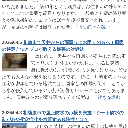
いただきました。 築14年という歳月は、お住まいの外装材に
とって非常に重要な節目となります。 一般的に外壁の塗り替
えや防水機能のチェックは10年前後が目安とされています
が、今回のお宅では目立った変色こそ少
...続きを読む
2026/04/5
川崎市で天井からの雨漏りにお困りの方へ！原因
の特定方法とプロが教える最善の対処法
はじめに：天井から雨漏りが発生した際の不
安とリスク お住まいの天井に、ある日突然、
身に覚えのない薄暗いシミを見つけたら、どな
たでも大きな不安を感じるものです。 特に、川崎市のような
住宅が密集している地域では、隣家との距離が近く、どこか
ら水が侵入しているのか判断が難しいケースも少なくありま
せん。 天井から水が滴り落ちてくる状態は、
...続きを読む
2026/04/3
相模原市で屋上防水の点検を実施！シート防水の
剥がれや劣化症状を放置する危険性とは？
はじめに 皆様、お住まいの屋上の状態を最後