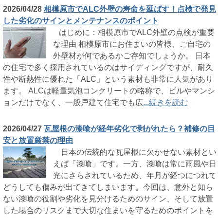
2026/04/28
相模原市でALC外壁の寿命を延ばす！点検で発見
した劣化のサインとメンテナンスのポイント
はじめに：相模原市でALC外壁の点検が重要
な理由 相模原市にお住まいの皆様、ご自宅の
外壁材が何であるかご存知でしょうか。 日本
の住宅で多く採用されているのはサイディングですが、耐久
性や断熱性に優れた「ALC」という素材も非常に人気があり
ます。 ALCは軽量気泡コンクリートの略称で、ビルやマンシ
ョンだけでなく、一般戸建て住宅でも広
...続きを読む
2026/04/27
瓦屋根の漆喰が経年劣化で剥がれたら？補修の目
安と放置厳禁の理由
日本の伝統的な瓦屋根に欠かせない素材とい
えば「漆喰」です。一方、漆喰は常に雨風や日
光にさらされているため、年月が経つにつれて
どうしても傷みが出てきてしまいます。今回は、意外と知ら
ない漆喰の役割や劣化を見分けるためのサイン、そして放置
した場合のリスクまで大切な住まいを守るためのポイントを