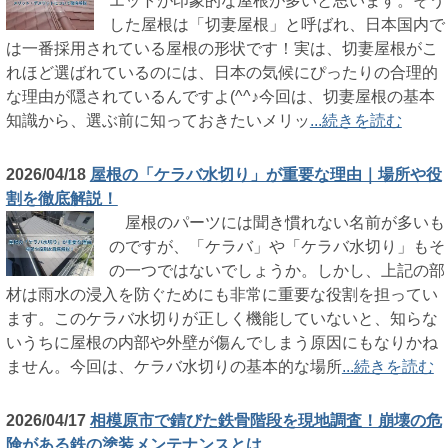
エットが印象的な屋根が多いと思います。そう
した屋根は「切妻屋根」と呼ばれ、日本国内で
は一番採用されている屋根の形状です！実は、切妻屋根がこ
れほど選ばれているのには、日本の気候にぴったりの合理的
な理由が隠されているんですよ(^^♪今回は、切妻屋根の基本
知識から、選ぶ前に知っておきたいメリッ
...続きを読む
2026/04/18
屋根の「ケラバ水切り」が重要な理由｜場所や役
割を徹底解説！
屋根のパーツには聞き慣れない名前が多いも
のですが、「ケラバ」や「ケラバ水切り」もそ
の一つではないでしょうか。しかし、上記の部
材は雨水の浸入を防ぐためにも非常に重要な役割を担ってい
ます。このケラバ水切りが正しく機能していないと、知らな
いうちに屋根の内部や外壁が傷んでしまう原因にもなりかね
ません。今回は、ケラバ水切りの基本的な場所
...続きを読む
2026/04/17
相模原市で錆びた鉄骨階段を現地調査！崩壊の危
険がある鉄の塗装メンテナンスとは