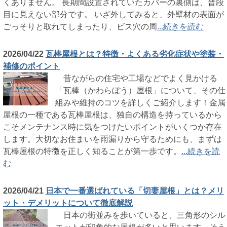
くありません。 長期間設置されていたカバーの裏側は、普段
目に見えない部分です。 いざ外してみると、外壁材の表面が
ごっそりと取れてしまったり、ビス穴の周
...続きを読む
2026/04/22
瓦棒屋根とは？特徴・よくある劣化症状や塗装・
補修のポイント
昔ながらの住宅や工場などでよく見かける
「瓦棒（かわらぼう）屋根」について、その仕
組みや維持のコツを詳しくご紹介します！金属
屋根の一種である瓦棒屋根は、独自の構造を持っているから
こそメンテナンス時に気をつけたいポイントがいくつか存在
します。大切なお住まいを雨漏りから守るためにも、まずは
瓦棒屋根の特徴を正しく知ることが第一歩です。
...続きを読
む
2026/04/21
日本で一番選ばれている「切妻屋根」とは？メリ
ット・デメリットについて徹底解説
日本の街並みを歩いていると、三角形のシル