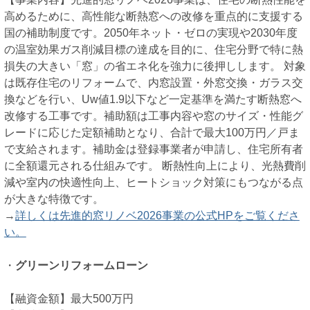
高めるために、高性能な断熱窓への改修を重点的に支援する
国の補助制度です。2050年ネット・ゼロの実現や2030年度
の温室効果ガス削減目標の達成を目的に、住宅分野で特に熱
損失の大きい「窓」の省エネ化を強力に後押しします。 対象
は既存住宅のリフォームで、内窓設置・外窓交換・ガラス交
換などを行い、Uw値1.9以下など一定基準を満たす断熱窓へ
改修する工事です。補助額は工事内容や窓のサイズ・性能グ
レードに応じた定額補助となり、合計で最大100万円／戸ま
で支給されます。補助金は登録事業者が申請し、住宅所有者
に全額還元される仕組みです。 断熱性向上により、光熱費削
減や室内の快適性向上、ヒートショック対策にもつながる点
が大きな特徴です。
→
詳しくは先進的窓リノベ2026事業の公式HPをご覧くださ
い。
・
グリーンリフォームローン
【融資金額】最大500万円