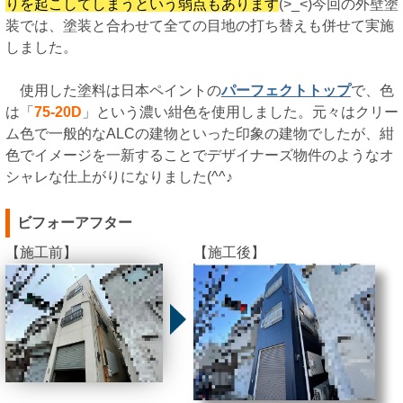
りを起こしてしまうという弱点もあります
(>_<)今回の外壁塗
装では、塗装と合わせて全ての目地の打ち替えも併せて実施
しました。
使用した塗料は日本ペイントの
パーフェクトトップ
で、色
は「
75-20D
」という濃い紺色を使用しました。元々はクリー
ム色で一般的なALCの建物といった印象の建物でしたが、紺
色でイメージを一新することでデザイナーズ物件のようなオ
シャレな仕上がりになりました(^^♪
ビフォーアフター
【施工前】
【施工後】