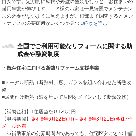
目安です。定期的に屋根や外壁の塗装を行うと、お住まいの
耐用年数が伸びます。 A様のお家は一見綺麗でメンテナン
スの必要がないように見えますが、細部まで調査するとメン
テナンスの必要箇所がいくつか見つ
...続きを読む
全国でご利用可能なリフォームに関する助
成金や融資制度
・
既存住宅における断熱リフォーム支援事業
■トータル断熱（断熱材、窓、ガラスを組み合わせた断熱改
修）
■居間だけ断熱（窓を用いて居間をメインとして断熱改修）
【補助金額】1住居当たり120万円
【申請期間】
令和8年6月22日(月)～令和8年8月21日(金)17時
メール必着
※補助事業の公募期間内であっても、住宅区分ごとの申請