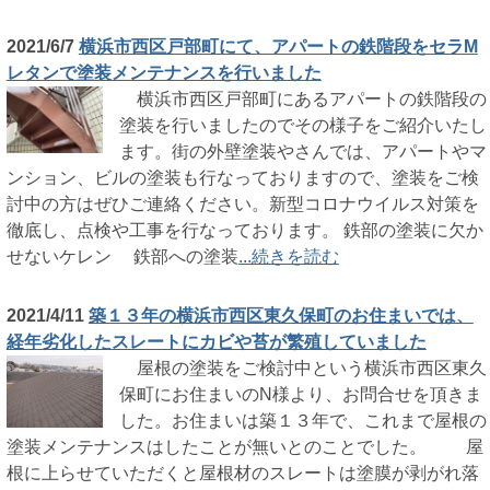
2021/6/7
横浜市西区戸部町にて、アパートの鉄階段をセラM
レタンで塗装メンテナンスを行いました
横浜市西区戸部町にあるアパートの鉄階段の
塗装を行いましたのでその様子をご紹介いたし
ます。街の外壁塗装やさんでは、アパートやマ
ンション、ビルの塗装も行なっておりますので、塗装をご検
討中の方はぜひご連絡ください。新型コロナウイルス対策を
徹底し、点検や工事を行なっております。 鉄部の塗装に欠か
せないケレン 鉄部への塗装
...続きを読む
2021/4/11
築１３年の横浜市西区東久保町のお住まいでは、
経年劣化したスレートにカビや苔が繁殖していました
屋根の塗装をご検討中という横浜市西区東久
保町にお住まいのN様より、お問合せを頂きま
した。お住まいは築１３年で、これまで屋根の
塗装メンテナンスはしたことが無いとのことでした。 屋
根に上らせていただくと屋根材のスレートは塗膜が剥がれ落