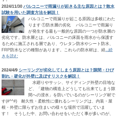
2024/11/30
バルコニーで雨漏りが起きる主な原因とは？散水
試験を用いた調査方法を解説！
バルコニーで雨漏りが起こる原因は多岐にわた
ります ①防水層の劣化 バルコニーで雨漏り
が発生する最も一般的な原因の一つが防水層の
劣化です。防水層とは、バルコニーの床面を雨水から保護す
るために施工される層であり、ウレタン防水やシート防水、
FRP防水などの種類があります。これらの防水材は、経
...続
きを読む
2024/4/9
シーリングが劣化してしまう原因とは？隙間・ひび
割れ・硬化が外壁に及ぼすリスクを解説！
水廻りやサッシ、サイディング外壁の目地な
ど、「建物の構造上どうしても出来てしまう隙
間への浸水」を防いでいるのがシーリング材で
す(#^^#) 耐久性・柔軟性に優れるシーリングは、内装・屋
根・外壁に限らずお住まいの様々な場所で活躍していま
す！ そうした中、お問い合わせをいただく事が多いのが、