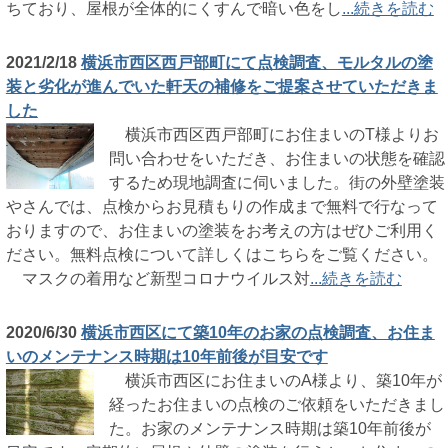
ちており、屋根が全体的にくすんで暗い色をし
...続きを読む
2021/2/18
横浜市西区西戸部町にて点検調査、モルタルの塗
装と劣化が進んでいた軒天の補修をご提案させていただきま
した
横浜市西区西戸部町にお住まいのT様よりお
問い合わせをいただき、お住まいの状態を確認
するため現地調査に伺いました。街の外壁塗装
やさんでは、点検からお見積もりの作成まで無料で行なって
おりますので、お住まいの塗装をお考えの方はぜひご利用く
ださい。無料点検について詳しくはこちらをご覧ください。
マスクの着用など新型コロナウイルス対
...続きを読む
2020/6/30
横浜市西区にて築10年のお家の点検調査、お住ま
いのメンテナンス時期は10年前後が目安です
横浜市西区にお住まいのA様より、築10年が
経ったお住まいの点検のご依頼をいただきまし
た。お家のメンテナンス時期は築10年前後が