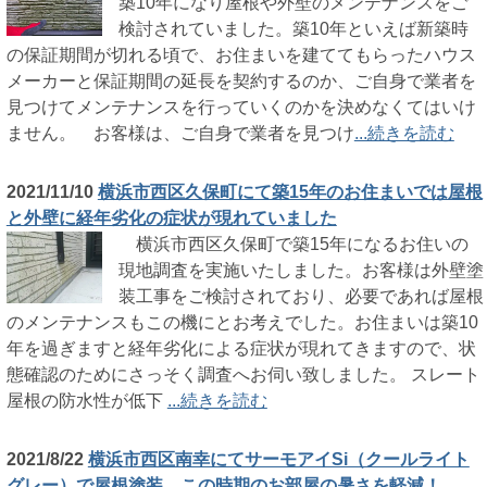
築10年になり屋根や外壁のメンテナンスをご
検討されていました。築10年といえば新築時
の保証期間が切れる頃で、お住まいを建ててもらったハウス
メーカーと保証期間の延長を契約するのか、ご自身で業者を
見つけてメンテナンスを行っていくのかを決めなくてはいけ
ません。 お客様は、ご自身で業者を見つけ
...続きを読む
2021/11/10
横浜市西区久保町にて築15年のお住まいでは屋根
と外壁に経年劣化の症状が現れていました
横浜市西区久保町で築15年になるお住いの
現地調査を実施いたしました。お客様は外壁塗
装工事をご検討されており、必要であれば屋根
のメンテナンスもこの機にとお考えでした。お住まいは築10
年を過ぎますと経年劣化による症状が現れてきますので、状
態確認のためにさっそく調査へお伺い致しました。 スレート
屋根の防水性が低下
...続きを読む
2021/8/22
横浜市西区南幸にてサーモアイSi（クールライト
グレー）で屋根塗装、この時期のお部屋の暑さを軽減！