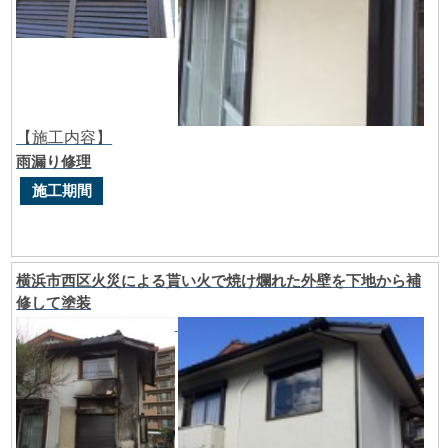
【施工内容】
雨漏り修理
施工期間
横浜市西区火災による貰い火で焼け爛れた外壁を下地から補
修して塗装