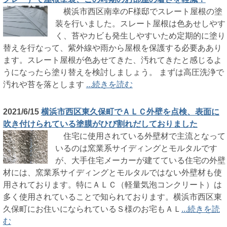
横浜市西区南幸のF様邸でスレート屋根の塗
装を行いました。スレート屋根は色あせしやす
く、苔やカビも発生しやすいため定期的に塗り
替えを行なって、紫外線や雨から屋根を保護する必要ああり
ます。スレート屋根が色あせてきた、汚れてきたと感じるよ
うになったら塗り替えを検討しましょう。 まずは高圧洗浄で
汚れや苔を落とします
...続きを読む
2021/6/15
横浜市西区東久保町でＡＬＣ外壁を点検、表面に
吹き付けられている塗膜がひび割れだしておりました
住宅に使用されている外壁材で主流となって
いるのは窯業系サイディングとモルタルです
が、大手住宅メーカーが建てている住宅の外壁
材には、窯業系サイディングとモルタルではない外壁材も使
用されております。特にＡＬＣ（軽量気泡コンクリート）は
多く使用されていることで知られております。横浜市西区東
久保町にお住いになられているＳ様のお宅もＡＬ
...続きを読
む