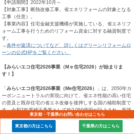
【申請期間】2022年10月～
【対象工事】断熱改修工事。省エネリフォームの対象となる
工事（任意）。
【事業内容】住宅金融支援機構が実施している、省エネリフ
ォーム工事を行うためのリフォーム資金に対する融資制度で
す。
→
条件や返済についてなど、詳しくはグリーンリフォームロ
ーンの公式HPをご覧ください。
【みらいエコ住宅2026事業（Мｅ住宅2026）が始まりま
す！】
「
みらいエコ住宅2026事業（Me住宅2026）
」は、2050年カ
ーボンニュートラルの実現に向けて、省エネ性能の高い住宅
の普及と既存住宅の省エネ改修を後押しする国の補助制度で
す。令和7年度補正予算として約2,050億円が計上され、新築
東京都・千葉県のお問い合わせはこちら
とリフォームの両方が対象となっています。
新築では、断熱性やエネルギー削減性能が特に高いGX志向型
東京都の方はこちら
千葉県の方はこちら
住宅をはじめ、長期優良住宅やZEH水準住宅が補助対象で、