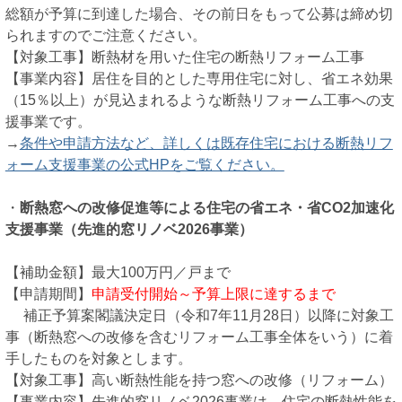
総額が予算に到達した場合、その前日をもって公募は締め切
られますのでご注意ください。
【対象工事】断熱材を用いた住宅の断熱リフォーム工事
【事業内容】居住を目的とした専用住宅に対し、省エネ効果
（15％以上）が見込まれるような断熱リフォーム工事への支
援事業です。
→
条件や申請方法など、詳しくは既存住宅における断熱リフ
ォーム支援事業の公式HPをご覧ください。
・
断熱窓への改修促進等による住宅の省エネ・省CO2加速化
支援事業（先進的窓リノベ2026事業）
【補助金額】最大100万円／戸まで
【申請期間】
申請受付開始～予算上限に達するまで
補正予算案閣議決定日（令和7年11月28日）以降に対象工
事（断熱窓への改修を含むリフォーム工事全体をいう）に着
手したものを対象とします。
【対象工事】高い断熱性能を持つ窓への改修（リフォーム）
【事業内容】先進的窓リノベ2026事業は、住宅の断熱性能を