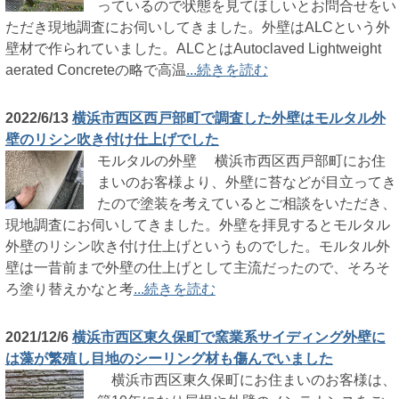
っているので状態を見てほしいとお問合せをい
ただき現地調査にお伺いしてきました。外壁はALCという外
壁材で作られていました。ALCとはAutoclaved Lightweight
aerated Concreteの略で高温
...続きを読む
2022/6/13
横浜市西区西戸部町で調査した外壁はモルタル外
壁のリシン吹き付け仕上げでした
モルタルの外壁 横浜市西区西戸部町にお住
まいのお客様より、外壁に苔などが目立ってき
たので塗装を考えているとご相談をいただき、
現地調査にお伺いしてきました。外壁を拝見するとモルタル
外壁のリシン吹き付け仕上げというものでした。モルタル外
壁は一昔前まで外壁の仕上げとして主流だったので、そろそ
ろ塗り替えかなと考
...続きを読む
2021/12/6
横浜市西区東久保町で窯業系サイディング外壁に
は藻が繁殖し目地のシーリング材も傷んでいました
横浜市西区東久保町にお住まいのお客様は、