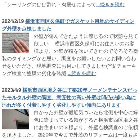
「シーリングのひび割れ・肉痩せによって
...続きを読む
2024/2/19
横浜市西区久保町でガスケット目地のサイディン
グ外壁を点検しました
外壁が傷んできたように感じるので状態を見て
欲しい 横浜市西区久保町にお住まいのお客
様より、外壁が粉を吹いてきたのでそろそろ塗
装のタイミングかと思い、調査をお願いしたいとお問い合わ
せをいただき、現地調査にお伺いしてきました(^^)/ チョーキ
ング検査で塗膜の劣化を確認
...続きを読む
2023/4/9
横浜市西区境之谷にて築20年ノーメンテナンスだっ
たモルタル外壁の調査、意匠性の高い外壁は凹凸が多い為に
汚れが多く付着しやすく劣化しやすい傾向にあります
白かった外壁が最近気づいたら北側を中心に緑
色に染まっている気がすると横浜市西区境之谷
にお住まいのＳ様より、外壁点検調査のご依頼
を頂きました。 築20年で今まで外装のリフォームは一度もさ