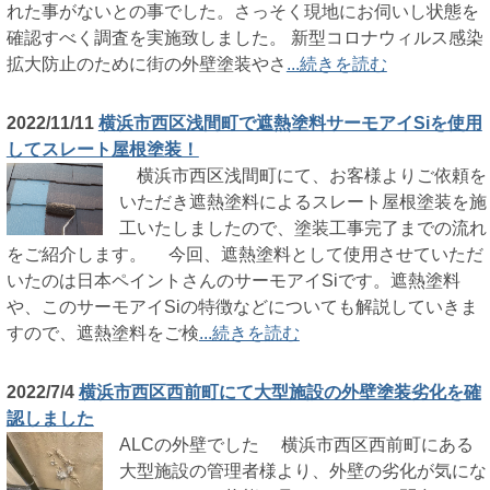
れた事がないとの事でした。さっそく現地にお伺いし状態を
確認すべく調査を実施致しました。 新型コロナウィルス感染
拡大防止のために街の外壁塗装やさ
...続きを読む
2022/11/11
横浜市西区浅間町で遮熱塗料サーモアイSiを使用
してスレート屋根塗装！
横浜市西区浅間町にて、お客様よりご依頼を
いただき遮熱塗料によるスレート屋根塗装を施
工いたしましたので、塗装工事完了までの流れ
をご紹介します。 今回、遮熱塗料として使用させていただ
いたのは日本ペイントさんのサーモアイSiです。遮熱塗料
や、このサーモアイSiの特徴などについても解説していきま
すので、遮熱塗料をご検
...続きを読む
2022/7/4
横浜市西区西前町にて大型施設の外壁塗装劣化を確
認しました
ALCの外壁でした 横浜市西区西前町にある
大型施設の管理者様より、外壁の劣化が気にな